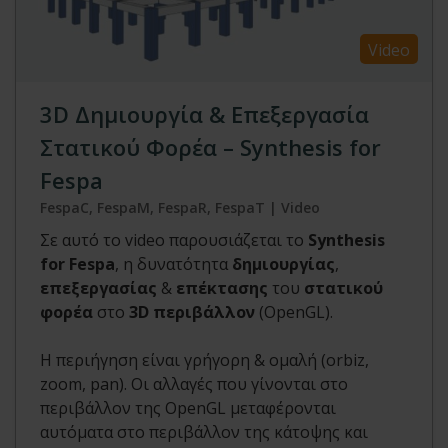
Video
3D Δημιουργία & Επεξεργασία
Στατικού Φορέα – Synthesis for
Fespa
FespaC, FespaM, FespaR, FespaT | Video
Σε αυτό το video παρουσιάζεται το
Synthesis
for Fespa
, η δυνατότητα
δημιουργίας
,
επεξεργασίας
&
επέκτασης
του
στατικού
φορέα
στο
3D περιβάλλον
(OpenGL).
Η περιήγηση είναι γρήγορη & ομαλή (orbiz,
zoom, pan). Οι αλλαγές που γίνονται στο
περιβάλλον της OpenGL μεταφέρονται
αυτόματα στο περιβάλλον της κάτοψης και