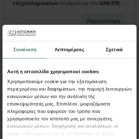
τοιχοπληρώσεων
σύμφωνα με τον
ΚΑΝ.ΕΠΕ.
Περισσότερα
Συναίνεση
Λεπτομέρειες
Σχετικά
Αυτή η ιστοσελίδα χρησιμοποιεί cookies
Χρησιμοποιούμε cookie για την εξατομίκευση
περιεχομένου και διαφημίσεων, την παροχή λειτουργιών
κοινωνικών μέσων και την ανάλυση της
επισκεψιμότητάς μας. Επιπλέον, μοιραζόμαστε
Βιβλίο
πληροφορίες που αφορούν τον τρόπο που
χρησιμοποιείτε τον ιστότοπό μας με συνεργάτες
κοινωνικών μέσων, διαφήμισης και αναλύσεων, οι
Παράδειγμα αποτίμησης κτιρίου
οποίοι ενδεχομένως να τις συνδυάσουν με άλλες