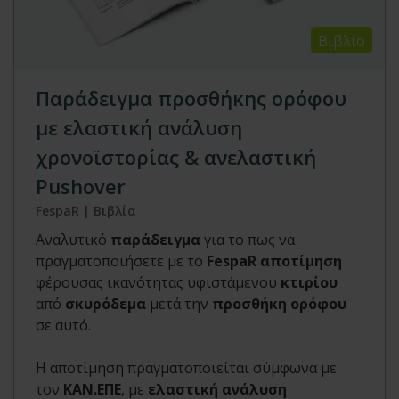
Βιβλίο
Παράδειγμα προσθήκης ορόφου
με ελαστική ανάλυση
χρονοϊστορίας & ανελαστική
Pushover
FespaR | Βιβλία
Αναλυτικό
παράδειγμα
για το πως να
πραγματοποιήσετε με το
FespaR αποτίμηση
φέρουσας ικανότητας υφιστάμενου
κτιρίου
από
σκυρόδεμα
μετά την
προσθήκη ορόφου
σε αυτό.
Η αποτίμηση πραγματοποιείται σύμφωνα με
τον
ΚΑΝ.ΕΠΕ
, με
ελαστική ανάλυση