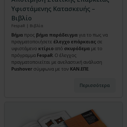
Υφιστάμενης Κατασκευής –
Βιβλίο
FespaR | Βιβλία
Βήμα
προς
βήμα
παράδειγμα
για το πως να
πραγματοποιήσετε
έλεγχο επάρκειας
σε
υφιστάμενο
κτίριο
από
σκυρόδεμα
με το
πρόγραμμα
FespaR
. Ο έλεγχος
πραγματοποιείται με ανελαστική ανάλυση
Pushover
σύμφωνα με τον
ΚΑΝ.ΕΠΕ
.
Περισσότερα