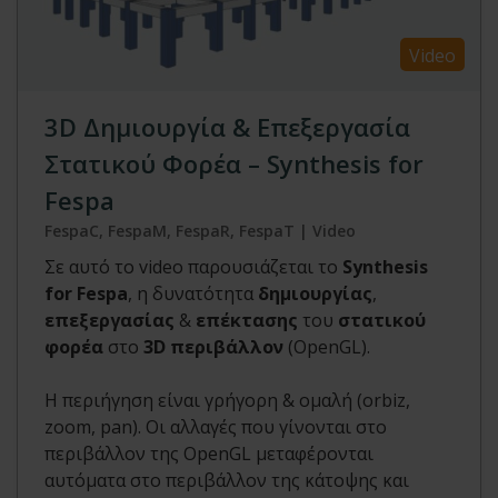
Video
3D Δημιουργία & Επεξεργασία
Στατικού Φορέα – Synthesis for
Fespa
FespaC, FespaM, FespaR, FespaT | Video
Σε αυτό το video παρουσιάζεται το
Synthesis
for Fespa
, η δυνατότητα
δημιουργίας
,
επεξεργασίας
&
επέκτασης
του
στατικού
φορέα
στο
3D περιβάλλον
(OpenGL).
Η περιήγηση είναι γρήγορη & ομαλή (orbiz,
zoom, pan). Οι αλλαγές που γίνονται στο
περιβάλλον της OpenGL μεταφέρονται
αυτόματα στο περιβάλλον της κάτοψης και