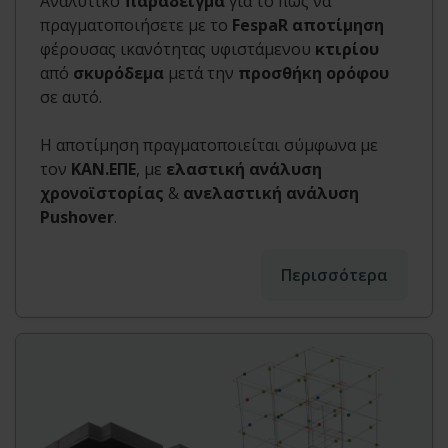
Αναλυτικό
παράδειγμα
για το πως να
πραγματοποιήσετε με το
FespaR αποτίμηση
φέρουσας ικανότητας υφιστάμενου
κτιρίου
από
σκυρόδεμα
μετά την
προσθήκη ορόφου
σε αυτό.
Η αποτίμηση πραγματοποιείται σύμφωνα με
τον
ΚΑΝ.ΕΠΕ
, με
ελαστική ανάλυση
χρονοϊστορίας
&
ανελαστική ανάλυση
Pushover
.
Περισσότερα