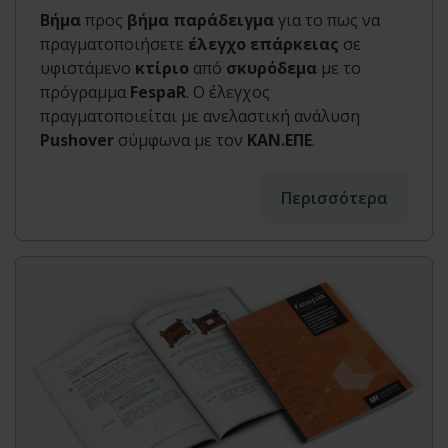
Βήμα
προς
βήμα
παράδειγμα
για το πως να
πραγματοποιήσετε
έλεγχο επάρκειας
σε
υφιστάμενο
κτίριο
από
σκυρόδεμα
με το
πρόγραμμα
FespaR
. Ο έλεγχος
πραγματοποιείται με ανελαστική ανάλυση
Pushover
σύμφωνα με τον
ΚΑΝ.ΕΠΕ
.
Περισσότερα