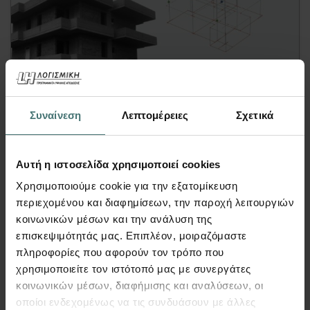
Webinar
Συναίνεση
Λεπτομέρειες
Σχετικά
Αποτίμηση Κτιρίου Από
Σκυρόδεμα με Ανελαστική
Pushover & Ελαστική
Αυτή η ιστοσελίδα χρησιμοποιεί cookies
Χρησιμοποιούμε cookie για την εξατομίκευση
Χρονοϊστορία
περιεχομένου και διαφημίσεων, την παροχή λειτουργιών
FespaR | Webinar
κοινωνικών μέσων και την ανάλυση της
Παρακολουθήστε πως γίνεται με το
FespaR
, o
επισκεψιμότητάς μας. Επιπλέον, μοιραζόμαστε
έλεγχος επάρκειας
κτιρίου από
σκυρόδεμα
πληροφορίες που αφορούν τον τρόπο που
με ανελαστική ανάλυση
Pushover
& ελαστική
χρησιμοποιείτε τον ιστότοπό μας με συνεργάτες
ανάλυση
χρονοϊστορίας (μέθοδος m & q)
κοινωνικών μέσων, διαφήμισης και αναλύσεων, οι
σύμφωνα με τον
KAN.ΕΠΕ.
οποίοι ενδεχομένως να τις συνδυάσουν με άλλες