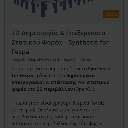
Video
3D Δημιουργία & Επεξεργασία
Στατικού Φορέα – Synthesis for
Fespa
FespaC, FespaM, FespaR, FespaT | Video
Σε αυτό το video παρουσιάζεται το
Synthesis
for Fespa
, η δυνατότητα
δημιουργίας
,
επεξεργασίας
&
επέκτασης
του
στατικού
φορέα
στο
3D περιβάλλον
(OpenGL).
Η περιήγηση είναι γρήγορη & ομαλή (orbiz,
zoom, pan). Οι αλλαγές που γίνονται στο
περιβάλλον της OpenGL μεταφέρονται
αυτόματα στο περιβάλλον της κάτοψης και