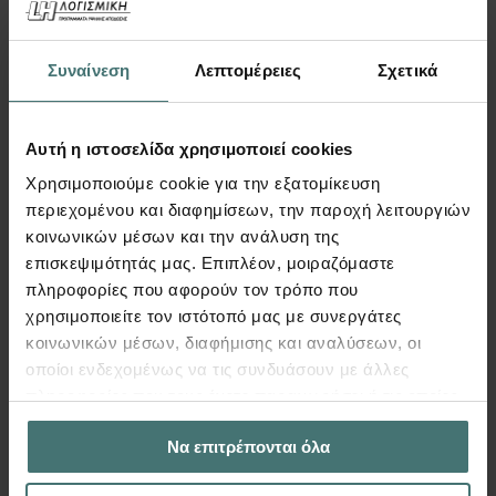
FespaM, Συνδέσεις | Video
Οι κοιλοδοκοί ως επιλογή διατομής για την
κάλυψη μεγάλων ανοιγμάτων σε
Συναίνεση
Λεπτομέρειες
Σχετικά
δικτυωματικούς φορείς!
Σε αυτό το βίντεο θα δείτε βήμα-βήμα τη
Αυτή η ιστοσελίδα χρησιμοποιεί cookies
διαδικασία εισαγωγής δεδομένων και
Χρησιμοποιούμε cookie για την εξατομίκευση
υπολογισμού συγκολλητών συνδέσεων
περιεχομένου και διαφημίσεων, την παροχή λειτουργιών
κοιλοδοκών (RHS, CHS, SHS) για κόμβους τύπου
κοινωνικών μέσων και την ανάλυση της
Κ, ΚΤ, Ν, Τ και Υ, στο πρόγραμμα Μεταλλικών
επισκεψιμότητάς μας. Επιπλέον, μοιραζόμαστε
Συνδέσεων της LH Λογισμική.
πληροφορίες που αφορούν τον τρόπο που
χρησιμοποιείτε τον ιστότοπό μας με συνεργάτες
Περισσότερα
κοινωνικών μέσων, διαφήμισης και αναλύσεων, οι
οποίοι ενδεχομένως να τις συνδυάσουν με άλλες
πληροφορίες που τους έχετε παραχωρήσει ή τις οποίες
έχουν συλλέξει σε σχέση με την από μέρους σας χρήση
Να επιτρέπονται όλα
των υπηρεσιών τους.