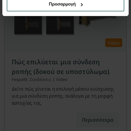
Προσαρμογή
Video
Πώς επιλύεται μια σύνδεση
ροπής (δοκού σε υποστύλωμα).
FespaM, Συνδέσεις | Video
Δείτε πώς γίνεται η επιλογή μέσου ενίσχυσης
για μια σύνδεση ροπής, ανάλογα με τη μορφή
αστοχίας της.
Περισσότερα