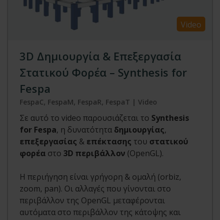
Video
3D Δημιουργία & Επεξεργασία
Στατικού Φορέα – Synthesis for
Fespa
FespaC, FespaM, FespaR, FespaT | Video
Σε αυτό το video παρουσιάζεται το
Synthesis
for Fespa
, η δυνατότητα
δημιουργίας
,
επεξεργασίας
&
επέκτασης
του
στατικού
φορέα
στο
3D περιβάλλον
(OpenGL).
Η περιήγηση είναι γρήγορη & ομαλή (orbiz,
zoom, pan). Οι αλλαγές που γίνονται στο
περιβάλλον της OpenGL μεταφέρονται
αυτόματα στο περιβάλλον της κάτοψης και