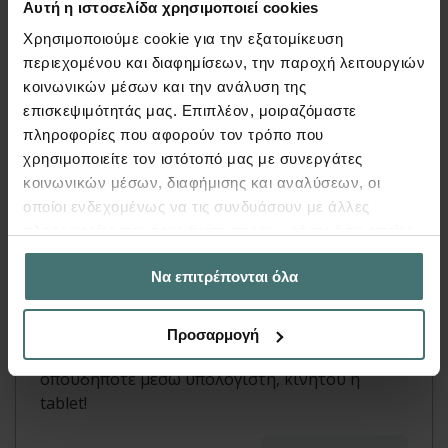
Αυτή η ιστοσελίδα χρησιμοποιεί cookies
Χρησιμοποιούμε cookie για την εξατομίκευση
περιεχομένου και διαφημίσεων, την παροχή λειτουργιών
κοινωνικών μέσων και την ανάλυση της
Video
επισκεψιμότητάς μας. Επιπλέον, μοιραζόμαστε
πληροφορίες που αφορούν τον τρόπο που
On line μαθήματα
χρησιμοποιείτε τον ιστότοπό μας με συνεργάτες
FespaC, FespaM, FespaR, Tekton, Συνδέσεις |
κοινωνικών μέσων, διαφήμισης και αναλύσεων, οι
Άρθρο
οποίοι ενδεχομένως να τις συνδυάσουν με άλλες
πληροφορίες που τους έχετε παραχωρήσει ή τις οποίες
Κλείστε τη θέση σας και
εκπαιδευτείτε
με
on-
έχουν συλλέξει σε σχέση με την από μέρους σας χρήση
line μαθήματα
στα προγράμματα FespaC,
Να επιτρέπονται όλα
των υπηρεσιών τους.
FepsaM, FespaR, FespaT & Tekton!
Με live ερωτήσεις - απαντήσεις, oλιγομελή
Προσαρμογή
τμήματα και δυνατότητα παρακολούθησης από
οπουδήποτε μέσω υπολογιστή, κινητού ή
tablet!