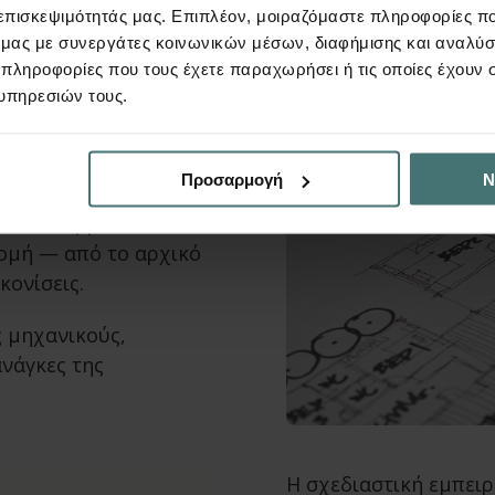
 επισκεψιμότητάς μας. Επιπλέον, μοιραζόμαστε πληροφορίες π
ό μας με συνεργάτες κοινωνικών μέσων, διαφήμισης και αναλύσ
 πληροφορίες που τους έχετε παραχωρήσει ή τις οποίες έχουν σ
υπηρεσιών τους.
Προσαρμογή
Ν
ιδέα. Μια γραμμή, μια
 Tekton βρίσκεται
ρομή — από το αρχικό
κονίσεις.
 μηχανικούς,
νάγκες της
Η σχεδιαστική εμπειρ