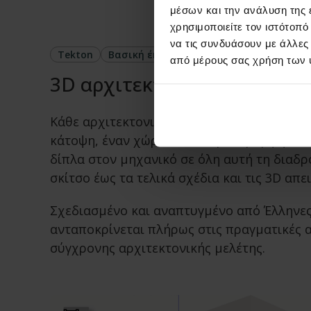
μέσων και την ανάλυση της
χρησιμοποιείτε τον ιστότοπ
να τις συνδυάσουν με άλλες
Tekton
Βασική έκδοση
από μέρους σας χρήση των 
3D αρχιτεκτονική σύνθεση
Κάθε αρχιτεκτονική μελέτη ξεκινά από μια 
κάτοψη, έναν χώρο που παίρνει μορφή. Το
δίπλα στον μηχανικό σε όλη αυτή τη διαδ
σκίτσο έως τα τελικά σχέδια και τις 3D απει
Σχεδιασμένο και αναπτυγμένο από Έλληνες
ανταποκρίνεται πλήρως στις πραγματικές α
σύγχρονης αρχιτεκτονικής μελέτης.