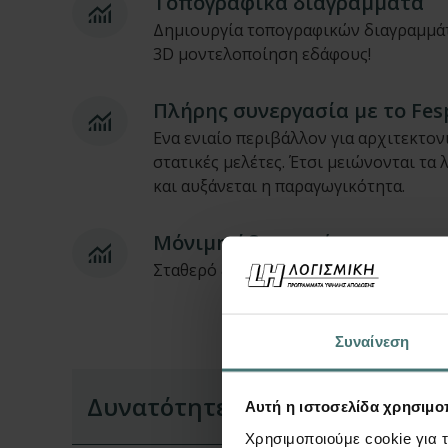
Τοπογραφικά διαγράμματα
Δημιουργία τοπογραφικών διαγραμμά
3D μοντελοποίηση εδάφους!
Πλήρης συνεργασία με το Fes
Eνα ενιαίο περιβάλλον για αρχιτεκτον
στατικές μελέτες. Έτσι μειώνονται τα 
και αυξάνεται η παραγωγικότητα.
Μόνιμη άδεια χρήσης
Σταθερό & αξιόπιστο εργαλείο για κάθε
Συναίνεση
Δυνατότητες
Αυτή η ιστοσελίδα χρησιμοπ
Χρησιμοποιούμε cookie για 