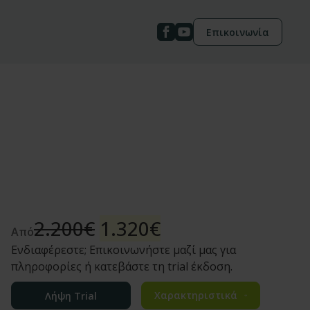
Επικοινωνία
Original
Current
2.200
€
1.320
€
Από
price
price
Ενδιαφέρεστε; Επικοινωνήστε μαζί μας για
was:
is:
πληροφορίες ή κατεβάστε τη trial έκδοση.
2.200€.
1.320€.
Χαρακτηριστικά
Λήψη Trial