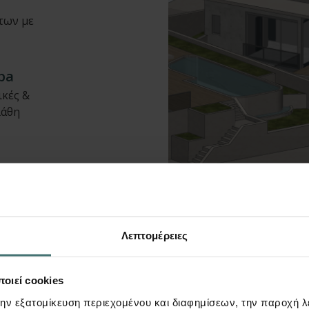
των με
pa
ικές &
λάθη
 έργο!
Λεπτομέρειες
οιεί cookies
την εξατομίκευση περιεχομένου και διαφημίσεων, την παροχή 