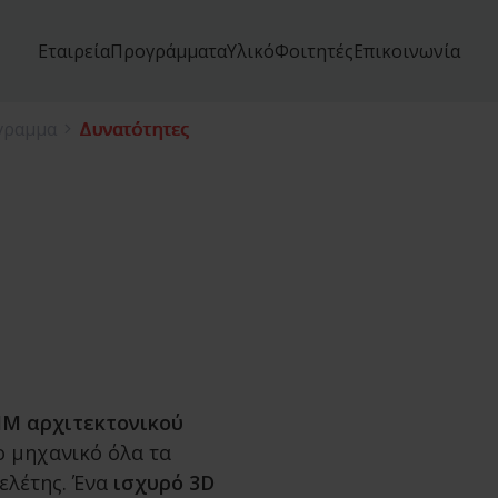
Εταιρεία
Προγράμματα
Υλικό
Φοιτητές
Επικοινωνία
γραμμα
Δυνατότητες
IM αρχιτεκτονικού
 μηχανικό όλα τα
μελέτης. Ένα
ισχυρό 3D