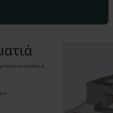
ματιά
χιτεκτονική σύνθεση &
ικού