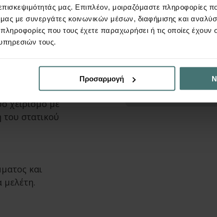
 επισκεψιμότητάς μας. Επιπλέον, μοιραζόμαστε πληροφορίες π
ό μας με συνεργάτες κοινωνικών μέσων, διαφήμισης και αναλύσ
 EC8).
 πληροφορίες που τους έχετε παραχωρήσει ή τις οποίες έχουν σ
ί δράσεων,
υπηρεσιών τους.
ό (δόντι).
 τον τοίχο για
Προσαρμογή
Ν
ρο χειρισμό με
 του στατικού
μματος και
 μελέτη.