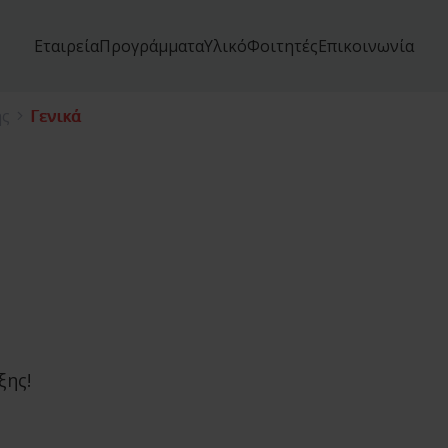
Εταιρεία
Προγράμματα
Υλικό
Φοιτητές
Επικοινωνία
ης
Γενικά
ξης!