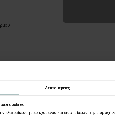
&
ορμού
Λεπτομέρειες
τος “Τοίχος
οιεί cookies
την εξατομίκευση περιεχομένου και διαφημίσεων, την παροχή 