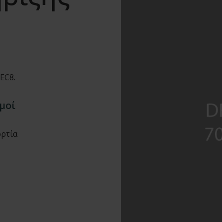
EC8.
μοί
ορτία