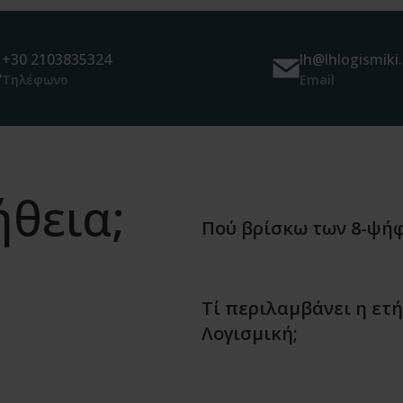
+30 2103835324
lh@lhlogismiki.
Τηλέφωνο
Email
ήθεια;
Πού βρίσκω των 8-ψήφ
Τί περιλαμβάνει η ετ
Λογισμική;