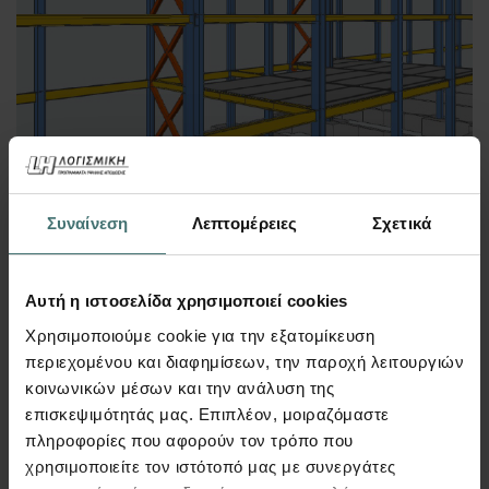
Συναίνεση
Λεπτομέρειες
Σχετικά
2.750
€
Περισσότερα
Από
Αυτή η ιστοσελίδα χρησιμοποιεί cookies
Χρησιμοποιούμε cookie για την εξατομίκευση
περιεχομένου και διαφημίσεων, την παροχή λειτουργιών
FespaR Extended
κοινωνικών μέσων και την ανάλυση της
επισκεψιμότητάς μας. Επιπλέον, μοιραζόμαστε
πληροφορίες που αφορούν τον τρόπο που
χρησιμοποιείτε τον ιστότοπό μας με συνεργάτες