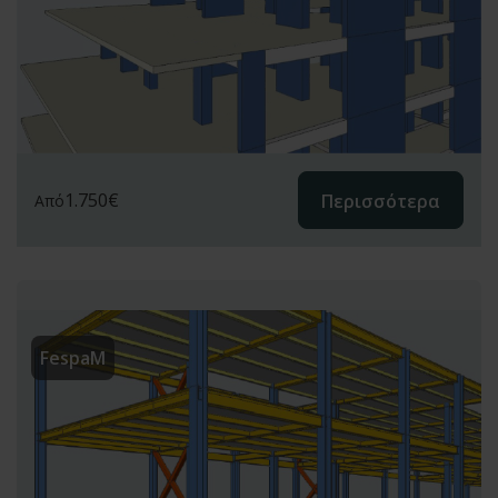
1.750
€
Περισσότερα
Από
FespaM