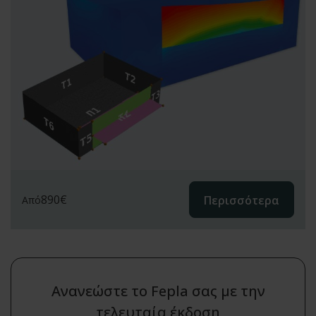
890
€
Περισσότερα
Από
Ανανεώστε το Fepla σας με την
τελευταία έκδοση