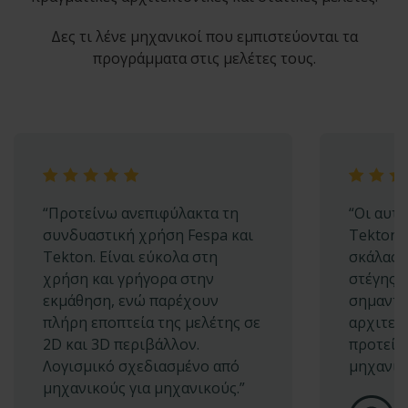
Δες τι λένε μηχανικοί που εμπιστεύονται τα
προγράμματα στις μελέτες τους.
“Προτείνω ανεπιφύλακτα τη
“Οι αυτ
συνδυαστική χρήση Fespa και
Tekton,
Tekton. Είναι εύκολα στη
σκάλας 
χρήση και γρήγορα στην
στέγης,
εκμάθηση, ενώ παρέχουν
σημαντι
πλήρη εποπτεία της μελέτης σε
αρχιτεκ
2D και 3D περιβάλλον.
προτείν
Λογισμικό σχεδιασμένο από
μηχανικ
μηχανικούς για μηχανικούς.”