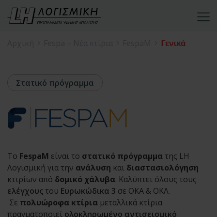
Αρχική
Fespa – Νέα κτίρια
FespaM
Γενικά
Στατικό πρόγραμμα
Το
FespaM
είναι το
στατικό πρόγραμμα
της LH
Λογισμική για την
ανάλυση
και
διαστασιολόγηση
κτιρίων από
δομικό χάλυβα
. Καλύπτει όλους τους
ελέγχους
του
Ευρωκώδικα 3
σε ΟΚΑ & ΟΚΛ.
Σε
πολυώροφα κτίρια
μεταλλικά κτίρια
πραγματοποιεί
ολοκληρωμένο αντισεισμικό