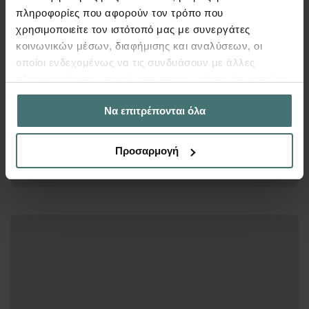
πληροφορίες που αφορούν τον τρόπο που
χρησιμοποιείτε τον ιστότοπό μας με συνεργάτες
κοινωνικών μέσων, διαφήμισης και αναλύσεων, οι
οποίοι ενδεχομένως να τις συνδυάσουν με άλλες
πληροφορίες που τους έχετε παραχωρήσει ή τις οποίες
έχουν συλλέξει σε σχέση με την από μέρους σας χρήση
Να επιτρέπονται όλα
των υπηρεσιών τους.
Προσαρμογή