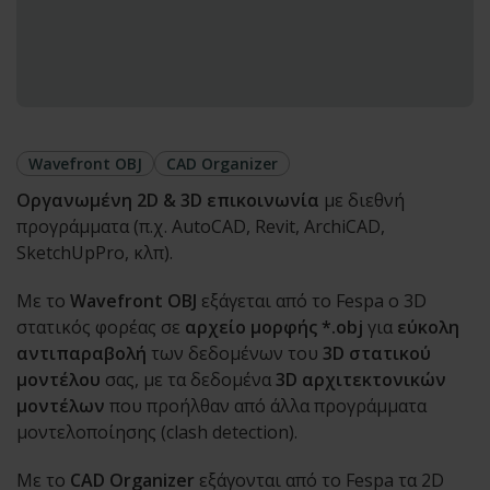
Wavefront OBJ
CAD Organizer
Oργανωμένη 2D & 3D επικοινωνία
με διεθνή
προγράμματα (π.χ. AutoCAD, Revit, ArchiCAD,
SketchUpPro, κλπ).
Με το
Wavefront OBJ
εξάγεται από το Fespa ο 3D
στατικός φορέας σε
αρχείο μορφής *.obj
για
εύκολη
αντιπαραβολή
των δεδομένων του
3D στατικού
μοντέλου
σας, με τα δεδομένα
3D αρχιτεκτονικών
μοντέλων
που προήλθαν από άλλα προγράμματα
μοντελοποίησης (clash detection).
Με το
CAD Organizer
εξάγονται από το Fespa τα 2D