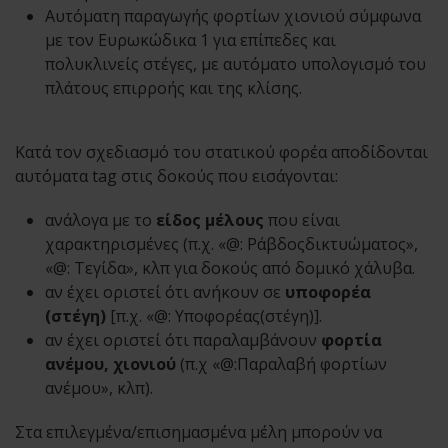
Αυτόματη παραγωγής φορτίων χιονιού σύμφωνα
με τον Ευρωκώδικα 1 για επίπεδες και
πολυκλινείς στέγες, με αυτόματο υπολογισμό του
πλάτους επιρροής και της κλίσης.
Κατά τον σχεδιασμό του στατικού φορέα αποδίδονται
αυτόματα tag στις δοκούς που εισάγονται:
ανάλογα με το
είδος μέλους
που είναι
χαρακτηρισμένες (π.χ. «@: Ράβδοςδικτυώματος»,
«@: Τεγίδα», κλπ για δοκούς από δομικό χάλυβα.
αν έχει οριστεί ότι ανήκουν σε
υποφορέα
(στέγη)
[π.χ. «@: Υποφορέας(στέγη)].
αν έχει οριστεί ότι παραλαμβάνουν
φορτία
ανέμου, χιονιού
(π.χ «@:Παραλαβή φορτίων
ανέμου», κλπ).
Στα επιλεγμένα/επισημασμένα μέλη μπορούν να