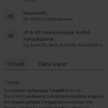
Θεμελίωση
Με πέδιλα ή πεδιλοδοκούς
2D & 3D επικοινωνία με διεθνή
προγράμματα
π.χ. AutoCAD, Revit, ArchiCAD, SketchUpPro
Γενικά
Data Input
FespaM
Το
στατικό πρόγραμμα FespaM
δίνει την
δυνατότητα
ανάλυσης
&
διαστασιολόγησης κτιρίων
από
δομικό χάλυβα
ή
σύμμεικτων κτιρίων
από
δομικό χάλυβα & σκυρόδεμα καθώς μπορεί να