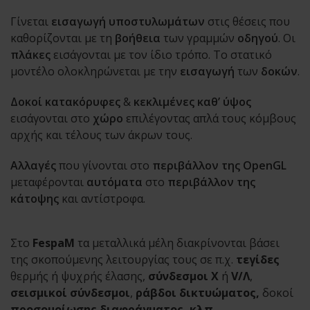
Γίνεται
εισαγωγή υποστυλωμάτων
στις θέσεις που
καθορίζονται με τη
βοήθεια
των γραμμών
οδηγού
. Οι
πλάκες
εισάγονται με τον ίδιο τρόπο. Το στατικό
μοντέλο ολοκληρώνεται με την
εισαγωγή
των
δοκών
.
Δοκοί κατακόρυφες
&
κεκλιμένες καθ’ ύψος
εισάγονται στο
χώρο
επιλέγοντας απλά τους κόμβους
αρχής και τέλους των άκρων τους.
Αλλαγές
που γίνονται στο
περιβάλλον της OpenGL
μεταφέρονται
αυτόματα
στο
περιβάλλον της
κάτοψης
και αντίστροφα.
Στο
FespaM
τα μεταλλικά μέλη διακρίνονται βάσει
της σκοπούμενης λειτουργίας τους σε π.χ.
τεγίδες
θερμής ή ψυχρής έλασης,
σύνδεσμοι Χ
ή
V/Λ
,
σεισμικοί σύνδεσμοι
,
ράβδοι δικτυώματος,
δοκοί
προσομοίωσης διαφράγματος, κλπ
.