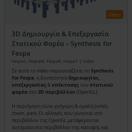
Video
3D Δημιουργία & Επεξεργασία
Στατικού Φορέα – Synthesis for
Fespa
FespaC, FespaM, FespaR, FespaT | Video
Σε αυτό το video παρουσιάζεται το
Synthesis
for Fespa
, η δυνατότητα
δημιουργίας
,
επεξεργασίας
&
επέκτασης
του
στατικού
φορέα
στο
3D περιβάλλον
(OpenGL).
Η περιήγηση είναι γρήγορη & ομαλή (orbiz,
zoom, pan). Οι αλλαγές που γίνονται στο
περιβάλλον της OpenGL μεταφέρονται
αυτόματα στο περιβάλλον της κάτοψης και