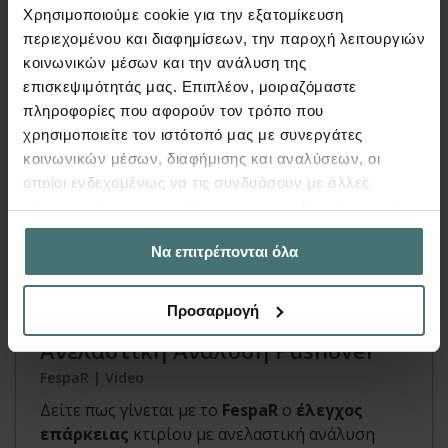
Χρησιμοποιούμε cookie για την εξατομίκευση
περιεχομένου και διαφημίσεων, την παροχή λειτουργιών
κοινωνικών μέσων και την ανάλυση της
επισκεψιμότητάς μας. Επιπλέον, μοιραζόμαστε
πληροφορίες που αφορούν τον τρόπο που
χρησιμοποιείτε τον ιστότοπό μας με συνεργάτες
κοινωνικών μέσων, διαφήμισης και αναλύσεων, οι
οποίοι ενδεχομένως να τις συνδυάσουν με άλλες
πληροφορίες που τους έχετε παραχωρήσει ή τις οποίες
Video
έχουν συλλέξει σε σχέση με την από μέρους σας χρήση
Να επιτρέπονται όλα
των υπηρεσιών τους.
Έλεγχος Στατικής Επάρκειας
Προσαρμογή
Κτιρίου από Σκυρόδεμα με
Ανελαστική Ανάλυση Pushover
FespaR | Video
Δείτε πως γίνεται με το
FespaR
ο
έλεγχος
επάρκειας
κτιρίου με ανελαστική ανάλυση