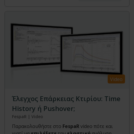
Video
Έλεγχος Επάρκειας Κτιρίου: Time
History ή Pushover;
FespaR | Video
Παρακολουθήστε στο
FespaR
video πότε και
γιατί να
επιλέξετε
την
ελαστική
ανάλυση