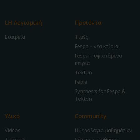
LH Λογισμική
Προϊόντα
Εταιρεία
Τιμές
Fespa – νέα κτίρια
Fespa – υφιστάμενα
κτίρια
Tekton
Fepla
Synthesis for Fespa &
Tekton
Υλικό
Community
Videos
Ημερολόγιο μαθημάτων
Tutorials
Κέντρα εκμάθησης