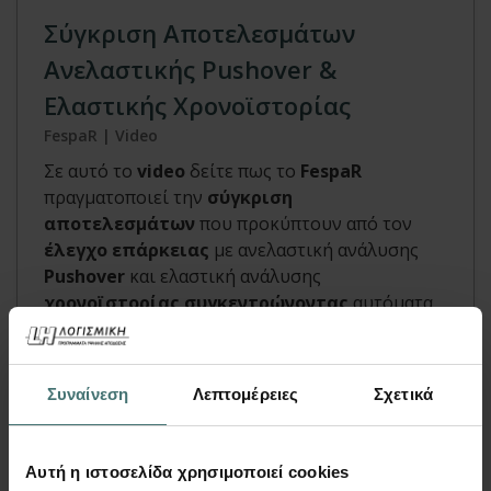
Σύγκριση Αποτελεσμάτων
Ανελαστικής Pushover &
Ελαστικής Χρονοϊστορίας
FespaR | Video
Σε αυτό το
video
δείτε πως το
FespaR
πραγματοποιεί την
σύγκριση
αποτελεσμάτων
που προκύπτουν από τον
έλεγχο επάρκειας
με ανελαστική ανάλυσης
Pushover
και ελαστική ανάλυσης
χρονοϊστορίας συγκεντρώνοντας
αυτόματα
τα
δυσμενέστερα αποτελέσματα
των δύο
αναλύσεων.
Συναίνεση
Λεπτομέρειες
Σχετικά
Περισσότερα
Αυτή η ιστοσελίδα χρησιμοποιεί cookies