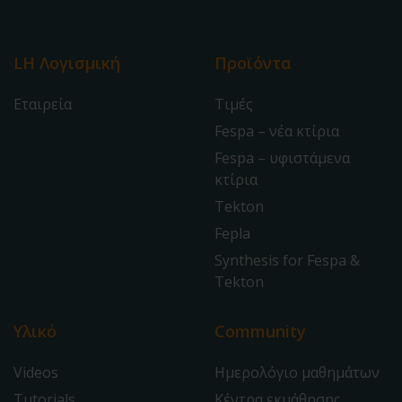
LH Λογισμική
Προϊόντα
Εταιρεία
Τιμές
Fespa – νέα κτίρια
Fespa – υφιστάμενα
κτίρια
Tekton
Fepla
Synthesis for Fespa &
Tekton
Υλικό
Community
Videos
Ημερολόγιο μαθημάτων
Tutorials
Κέντρα εκμάθησης