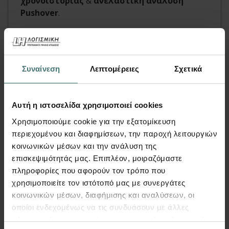
χρονοϊστορίας
&
ανελαστική ανάλυση
Pushover
.
Περισσότερα
Συναίνεση
Λεπτομέρειες
Σχετικά
Αυτή η ιστοσελίδα χρησιμοποιεί cookies
Χρησιμοποιούμε cookie για την εξατομίκευση
περιεχομένου και διαφημίσεων, την παροχή λειτουργιών
κοινωνικών μέσων και την ανάλυση της
επισκεψιμότητάς μας. Επιπλέον, μοιραζόμαστε
πληροφορίες που αφορούν τον τρόπο που
χρησιμοποιείτε τον ιστότοπό μας με συνεργάτες
Webinar
κοινωνικών μέσων, διαφήμισης και αναλύσεων, οι
οποίοι ενδεχομένως να τις συνδυάσουν με άλλες
Αποτίμηση φέρουσας ικανότητας
πληροφορίες που τους έχετε παραχωρήσει ή τις οποίες