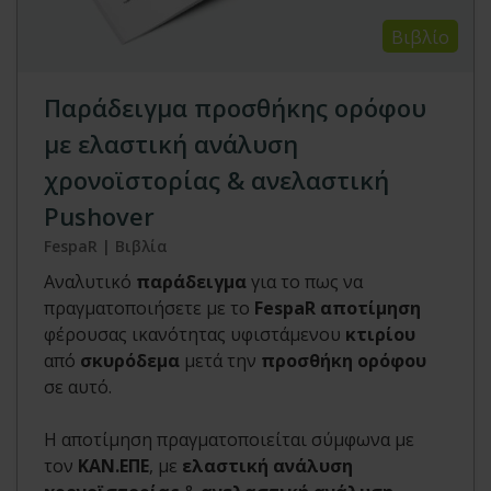
Βιβλίο
Παράδειγμα προσθήκης ορόφου
με ελαστική ανάλυση
χρονοϊστορίας & ανελαστική
Pushover
FespaR | Βιβλία
Αναλυτικό
παράδειγμα
για το πως να
πραγματοποιήσετε με το
FespaR αποτίμηση
φέρουσας ικανότητας υφιστάμενου
κτιρίου
από
σκυρόδεμα
μετά την
προσθήκη ορόφου
σε αυτό.
Η αποτίμηση πραγματοποιείται σύμφωνα με
τον
ΚΑΝ.ΕΠΕ
, με
ελαστική ανάλυση