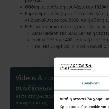
μελετών
Οθόνη
με ανάλυση τουλάχιστον
1920×1
Κάρτα γραφικών (προτείνεται ανεξάρτη
v1.2 μεγαλύτερο του 5000. Αν η οθόνη ε
Ενδεικτικά οι κατώτατες απαιτήσεις σε
AMD Radeon HD 5000 Series ή νεότε
Nvidia GeForce 400 series ή νεότερη
Intel HD Graphics in Intel Haswell p
Videos & παραδείγματα για 
Συναίνεση
συνδέσεων
Δείτε στη γνωσιακή βάση υλικό για να αξιοπ
Αυτή η ιστοσελίδα χρησιμοπ
προγράμματος
Χρησιμοποιούμε cookie για 