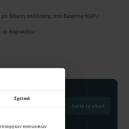
αι με δείκτη απόδοσης στο BasemarkGPU
ι οι παρακάτω:
Σχετικά
Δείτε το υλικό
λειτουργιών κοινωνικών