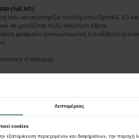
080 (full HD)
τη) που να υποστηρίζει τουλάχιστον OpenGL 4.3 κ
ίναι 4Κ χρειάζεται πολύ καλύτερη κάρτα
 κάρτα γραφικών (ενσωματωμένη ή ανεξάρτητη) είνα
ρη
rocessors ή νεότερη]
το πρόγραμμα μεταλλικών
Λεπτομέρειες
οιήσετε όλες τις δυνατότητες του
οιεί cookies
την εξατομίκευση περιεχομένου και διαφημίσεων, την παροχή 