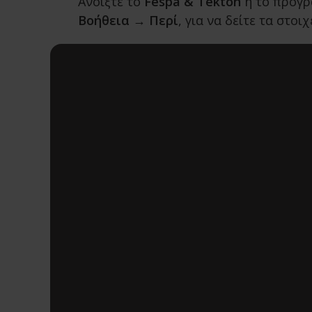
Ανοίξτε το
Fespa & Tekton
ή το πρόγ
Βοήθεια → Περί
, για να δείτε τα στο