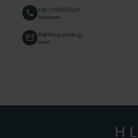
+30 2103835324
Τηλέφωνο
lh@lhlogismiki.gr
Email
Η L