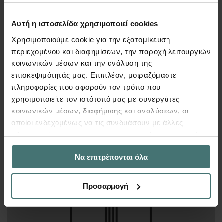
Αυτή η ιστοσελίδα χρησιμοποιεί cookies
Χρησιμοποιούμε cookie για την εξατομίκευση
περιεχομένου και διαφημίσεων, την παροχή λειτουργιών
κοινωνικών μέσων και την ανάλυση της
επισκεψιμότητάς μας. Επιπλέον, μοιραζόμαστε
250
€
Περισσότερα
πληροφορίες που αφορούν τον τρόπο που
χρησιμοποιείτε τον ιστότοπό μας με συνεργάτες
κοινωνικών μέσων, διαφήμισης και αναλύσεων, οι
οποίοι ενδεχομένως να τις συνδυάσουν με άλλες
πληροφορίες που τους έχετε παραχωρήσει ή τις οποίες
έχουν συλλέξει σε σχέση με την από μέρους σας χρήση
Σύνδεση έδρασης υποστυλώματος
Να επιτρέπονται όλα
των υπηρεσιών τους.
Προσαρμογή