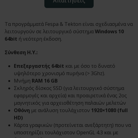
Απαιτήσεις
Τα προγράμματά Fespa & Tekton είναι σχεδιασμένα να
λειτουργούν σε λειτουργικό σύστημα
Windows 10
64bit
ή νεότερη έκδοση.
Σύνθεση Η.Υ.:
Επεξεργαστής 64bit
και με όσο το δυνατό
υψηλότερο χρονισμό πυρήνα (> 3Ghz).
Μνήμη
RAM 16 GB
Σκληρός δίσκος SSD (για λειτουργικό σύστημα
εφαρμογές και αρχεία) και προαιρετικά ένας 2ος
μαγνητικός για αρχειοθέτηση παλαιών μελετών
Οθόνη
με ανάλυση τουλάχιστον
1920×1080 (full
HD)
Κάρτα γραφικών (προτείνεται ανεξάρτητη) που να
υποστηρίζει τουλάχιστον OpenGL 4.3 και με