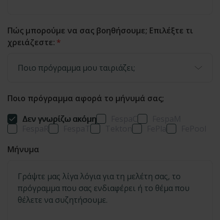
Πώς μπορούμε να σας βοηθήσουμε; Επιλέξτε τι
χρειάζεστε:
*
Ποιο πρόγραμμα αφορά το μήνυμά σας;
Δεν γνωρίζω ακόμη
FespaC
FespaM
FespaR
FespaT
Tekton
FePla
FePool
Μήνυμα