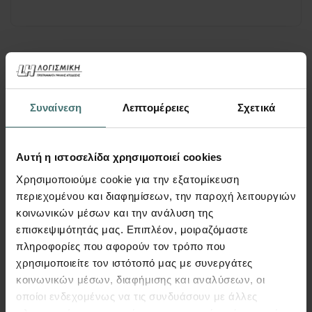
Αποστολή
Συναίνεση
Λεπτομέρειες
Σχετικά
Επιθυμώ να λαμβάνω ενημερώσεις και νέα της LH
Λογισμική
Αυτή η ιστοσελίδα χρησιμοποιεί cookies
Χρησιμοποιούμε cookie για την εξατομίκευση
Χρειάζεστε βοήθεια;
περιεχομένου και διαφημίσεων, την παροχή λειτουργιών
κοινωνικών μέσων και την ανάλυση της
Μιλήστε απευθείας μαζί μας
επισκεψιμότητάς μας. Επιπλέον, μοιραζόμαστε
πληροφορίες που αφορούν τον τρόπο που
+30 2103835324
χρησιμοποιείτε τον ιστότοπό μας με συνεργάτες
Τηλέφωνο
κοινωνικών μέσων, διαφήμισης και αναλύσεων, οι
οποίοι ενδεχομένως να τις συνδυάσουν με άλλες