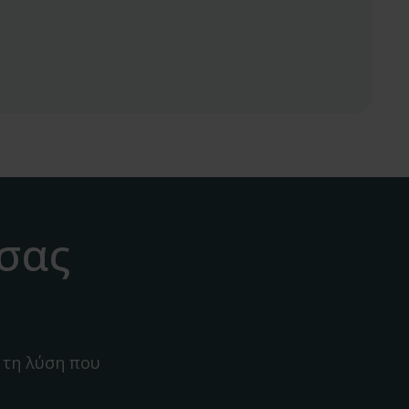
 σας
 τη λύση που