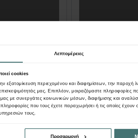
άγγελος
Μίκης
Λεπτομέρειες
ωργιλαδάκης
Παπαϊωάννου
Ηράκλειο, Ελλάδα
Λευκωσία, Κύπρ
οιεί cookies
την εξατομίκευση περιεχομένου και διαφημίσεων, την παροχή 
 επισκεψιμότητάς μας. Επιπλέον, μοιραζόμαστε πληροφορίες π
ό μας με συνεργάτες κοινωνικών μέσων, διαφήμισης και αναλύσ
 πληροφορίες που τους έχετε παραχωρήσει ή τις οποίες έχουν σ
υπηρεσιών τους.
Προσαρμογή
Ν