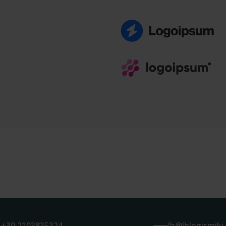
+30 2103835324
lh@lhlogismiki.