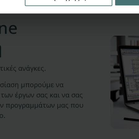
ine
η
τικές ανάγκες.
υσίαση μπορούμε να
των έργων σας και να σας
ων προγραμμάτων μας που
ο.