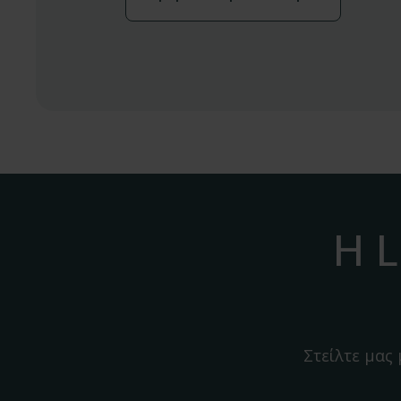
Η L
Στείλτε μας