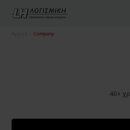
Αρχική
Company
40+ χρ