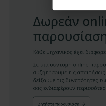
Δωρεάν onl
παρουσίασ
Κάθε μηχανικός έχει διαφορε
Σε μια σύντομη online παρο
συζητήσουμε τις απαιτήσεις 
δείξουμε τις δυνατότητες τ
σας ενδιαφέρουν περισσότερ
Ζητήστε παρουσίαση