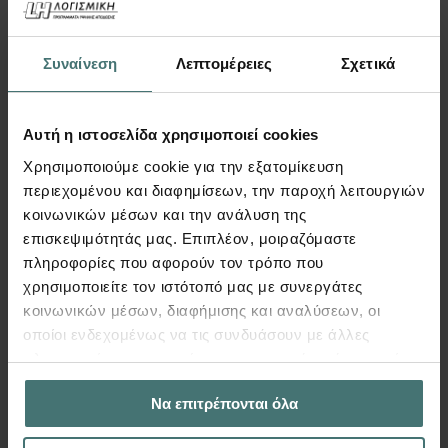
Συναίνεση
Λεπτομέρειες
Σχετικά
Αυτή η ιστοσελίδα χρησιμοποιεί cookies
Χρησιμοποιούμε cookie για την εξατομίκευση
περιεχομένου και διαφημίσεων, την παροχή λειτουργιών
Engineering intelligence
κοινωνικών μέσων και την ανάλυση της
επισκεψιμότητάς μας. Επιπλέον, μοιραζόμαστε
Π. Τσαλδάρη 65 – Περιστέρι
πληροφορίες που αφορούν τον τρόπο που
χρησιμοποιείτε τον ιστότοπό μας με συνεργάτες
+30 210 5765311
κοινωνικών μέσων, διαφήμισης και αναλύσεων, οι
Τηλέφωνο
οποίοι ενδεχομένως να τις συνδυάσουν με άλλες
πληροφορίες που τους έχετε παραχωρήσει ή τις οποίες
seminars@engineering-intelligence.gr
έχουν συλλέξει σε σχέση με την από μέρους σας χρήση
Email
Να επιτρέπονται όλα
των υπηρεσιών τους.
engineering-intelligence.gr