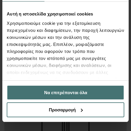
Αυτή η ιστοσελίδα χρησιμοποιεί cookies
Χρησιμοποιούμε cookie για την εξατομίκευση
περιεχομένου και διαφημίσεων, την παροχή λειτουργιών
κοινωνικών μέσων και την ανάλυση της
επισκεψιμότητάς μας. Επιπλέον, μοιραζόμαστε
250
€
Περισσότερα
πληροφορίες που αφορούν τον τρόπο που
χρησιμοποιείτε τον ιστότοπό μας με συνεργάτες
κοινωνικών μέσων, διαφήμισης και αναλύσεων, οι
οποίοι ενδεχομένως να τις συνδυάσουν με άλλες
πληροφορίες που τους έχετε παραχωρήσει ή τις οποίες
έχουν συλλέξει σε σχέση με την από μέρους σας χρήση
Σύνδεση έδρασης υποστυλώματος
Να επιτρέπονται όλα
των υπηρεσιών τους.
Προσαρμογή