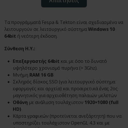
Απαιτήσεις
Τα προγράμματά Fespa & Tekton είναι σχεδιασμένα να
λειτουργούν σε λειτουργικό σύστημα
Windows 10
64bit
ή νεότερη έκδοση.
Σύνθεση Η.Υ.:
Επεξεργαστής 64bit
και με όσο το δυνατό
υψηλότερο χρονισμό πυρήνα (> 3Ghz).
Μνήμη
RAM 16 GB
Σκληρός δίσκος SSD (για λειτουργικό σύστημα
εφαρμογές και αρχεία) και προαιρετικά ένας 2ος
μαγνητικός για αρχειοθέτηση παλαιών μελετών
Οθόνη
με ανάλυση τουλάχιστον
1920×1080 (full
HD)
Κάρτα γραφικών (προτείνεται ανεξάρτητη) που να
υποστηρίζει τουλάχιστον OpenGL 4.3 και με