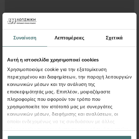
400
€
Περισσότερα
Συναίνεση
Λεπτομέρειες
Σχετικά
Αυτή η ιστοσελίδα χρησιμοποιεί cookies
Χρησιμοποιούμε cookie για την εξατομίκευση
Synthesis for Fespa & Tekton
περιεχομένου και διαφημίσεων, την παροχή λειτουργιών
κοινωνικών μέσων και την ανάλυση της
επισκεψιμότητάς μας. Επιπλέον, μοιραζόμαστε
πληροφορίες που αφορούν τον τρόπο που
χρησιμοποιείτε τον ιστότοπό μας με συνεργάτες
κοινωνικών μέσων, διαφήμισης και αναλύσεων, οι
οποίοι ενδεχομένως να τις συνδυάσουν με άλλες
πληροφορίες που τους έχετε παραχωρήσει ή τις οποίες
έχουν συλλέξει σε σχέση με την από μέρους σας χρήση