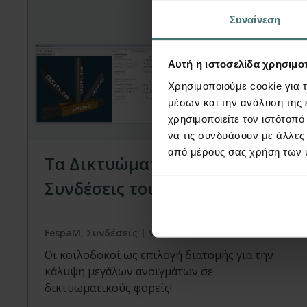
Συναίνεση
Αυτή η ιστοσελίδα χρησιμοπ
Χρησιμοποιούμε cookie για 
μέσων και την ανάλυση της
Video
χρησιμοποιείτε τον ιστότοπ
να τις συνδυάσουν με άλλες
από μέρους σας χρήση των 
Τα Δικτυώματα και οι
Συνδέσεις τους
FespaM, Συνδέσεις | Video
Οι κοιλοδοκοί ως επιλογή διατομής για την
κάλυψη μεγάλων ανοιγμάτων σε
δικτυωματικούς φορείς!