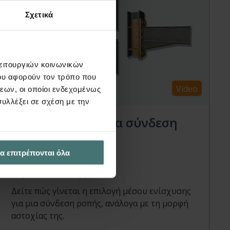
Σχετικά
λειτουργιών κοινωνικών
ου αφορούν τον τρόπο που
Video
εων, οι οποίοι ενδεχομένως
υλλέξει σε σχέση με την
Πώς επιλύεται μια σύνδεση
ροπής (δοκού σε
α επιτρέπονται όλα
υποστύλωμα).
FespaM, Συνδέσεις | Video
Δείτε πώς γίνεται η επιλογή μέσου ενίσχυσης
για μια σύνδεση ροπής, ανάλογα με τη μορφή
αστοχίας της.