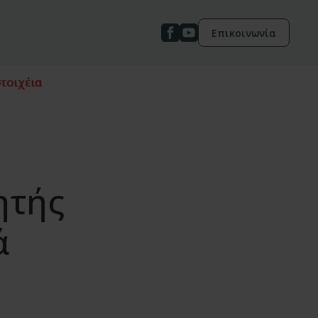
Επικοινωνία
τοιχέια
ητής
ά