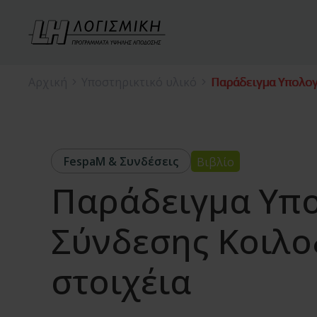
Αρχική
Υποστηρικτικό υλικό
Παράδειγμα Υπολογ
FespaM & Συνδέσεις
Βιβλίο
Παράδειγμα Υπ
Σύνδεσης Κοιλ
στοιχέια