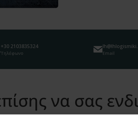
+30 2103835324
lh@lhlogismiki.
Τηλέφωνο
Email
πίσης να σας εν