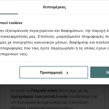
Λεπτομέρειες
οιεί cookies
την εξατομίκευση περιεχομένου και διαφημίσεων, την παροχή 
 επισκεψιμότητάς μας. Επιπλέον, μοιραζόμαστε πληροφορίες π
Video
ό μας με συνεργάτες κοινωνικών μέσων, διαφήμισης και αναλύσ
 πληροφορίες που τους έχετε παραχωρήσει ή τις οποίες έχουν σ
υπηρεσιών τους.
Σύνδεση Έδρασης Μεταλλικού
Υποστυλώματος
Προσαρμογή
Ν
FespaM, Συνδέσεις | Video
Σε αυτό το
FespaM video
δείτε πως με το
πρόγραμμα των μεταλλικών
συνδέσεων της
LH Λογισμική αντιμετωπίζεται η σύνδεση
έδρασης υποστυλωμάτων κοίλων