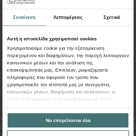
250
€
Περισσότερα
Συναίνεση
Λεπτομέρειες
Σχετικά
Αυτή η ιστοσελίδα χρησιμοποιεί cookies
Σύμμικτες δοκοί
Χρησιμοποιούμε cookie για την εξατομίκευση
περιεχομένου και διαφημίσεων, την παροχή λειτουργιών
κοινωνικών μέσων και την ανάλυση της
επισκεψιμότητάς μας. Επιπλέον, μοιραζόμαστε
πληροφορίες που αφορούν τον τρόπο που
χρησιμοποιείτε τον ιστότοπό μας με συνεργάτες
κοινωνικών μέσων, διαφήμισης και αναλύσεων, οι
οποίοι ενδεχομένως να τις συνδυάσουν με άλλες
πληροφορίες που τους έχετε παραχωρήσει ή τις οποίες
έχουν συλλέξει σε σχέση με την από μέρους σας χρήση
Να επιτρέπονται όλα
των υπηρεσιών τους.