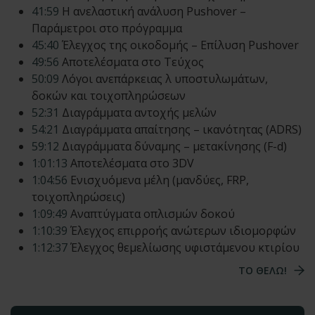
41:59
Η ανελαστική ανάλυση Pushover –
Παράμετροι στο πρόγραμμα
45:40
Έλεγχος της οικοδομής – Επίλυση Pushover
49:56
Αποτελέσματα στο Τεύχος
50:09
Λόγοι ανεπάρκειας λ υποστυλωμάτων,
δοκών και τοιχοπληρώσεων
52:31
Διαγράμματα αντοχής μελών
54:21
Διαγράμματα απαίτησης – ικανότητας (ADRS)
59:12
Διαγράμματα δύναμης – μετακίνησης (F-d)
1:01:13
Αποτελέσματα στο 3DV
1:04:56
Ενισχυόμενα μέλη (μανδύες, FRP,
τοιχοπληρώσεις)
1:09:49
Αναπτύγματα οπλισμών δοκού
1:10:39
Έλεγχος επιρροής ανώτερων ιδιομορφών
1:12:37
Έλεγχος θεμελίωσης υφιστάμενου κτιρίου
TO ΘΕΛΩ!