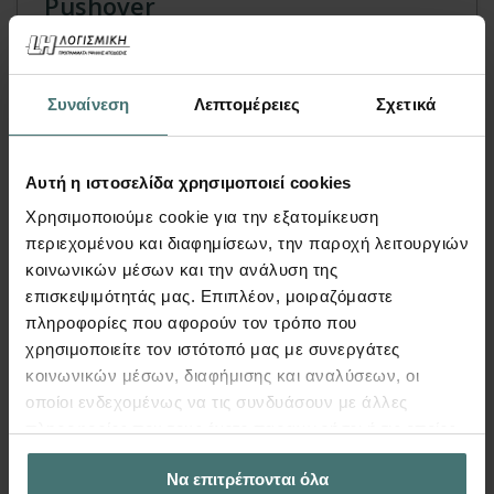
Pushover
FespaR | Βιβλία
Αναλυτικό
παράδειγμα
για το πως να
πραγματοποιήσετε με το
FespaR αποτίμηση
Συναίνεση
Λεπτομέρειες
Σχετικά
φέρουσας ικανότητας υφιστάμενου
κτιρίου
από
σκυρόδεμα
μετά την
προσθήκη ορόφου
σε αυτό.
Αυτή η ιστοσελίδα χρησιμοποιεί cookies
Χρησιμοποιούμε cookie για την εξατομίκευση
Η αποτίμηση πραγματοποιείται σύμφωνα με
περιεχομένου και διαφημίσεων, την παροχή λειτουργιών
τον
ΚΑΝ.ΕΠΕ
, με
ελαστική ανάλυση
κοινωνικών μέσων και την ανάλυση της
χρονοϊστορίας
&
ανελαστική ανάλυση
επισκεψιμότητάς μας. Επιπλέον, μοιραζόμαστε
Pushover
.
πληροφορίες που αφορούν τον τρόπο που
χρησιμοποιείτε τον ιστότοπό μας με συνεργάτες
Περισσότερα
κοινωνικών μέσων, διαφήμισης και αναλύσεων, οι
οποίοι ενδεχομένως να τις συνδυάσουν με άλλες
πληροφορίες που τους έχετε παραχωρήσει ή τις οποίες
έχουν συλλέξει σε σχέση με την από μέρους σας χρήση
Να επιτρέπονται όλα
των υπηρεσιών τους.