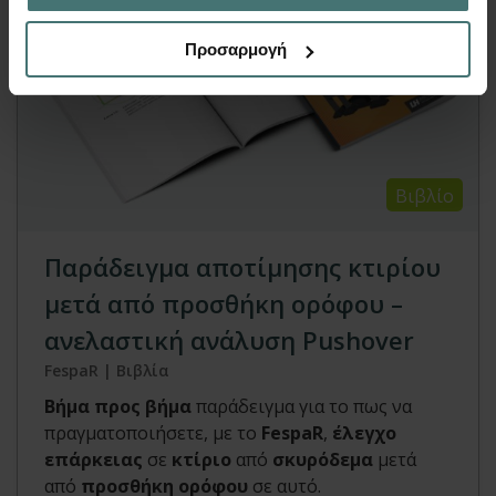
Προσαρμογή
Βιβλίο
Παράδειγμα αποτίμησης κτιρίου
μετά από προσθήκη ορόφου –
ανελαστική ανάλυση Pushover
FespaR | Βιβλία
Βήμα προς βήμα
παράδειγμα για το πως να
πραγματοποιήσετε, με το
FespaR
,
έλεγχο
επάρκειας
σε
κτίριο
από
σκυρόδεμα
μετά
από
προσθήκη ορόφου
σε αυτό.