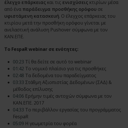
έλεγχο επάρκειας
και τις
ενισχύσεις
κτιρίων μέσα
από ένα
παράδειγμα
προσθήκης
ορόφου
σε
υφιστάμενη
κατασκευή
. Ο έλεγχος επάρκειας του
κτιρίου μετά την προσθήκη ορόφου γίνεται με
ανελαστική ανάλυση Pushover σύμφωνα με τον
ΚΑΝ.ΕΠΕ.
Το FespaR webinar σε ενότητες:
00:23
Τί θα δείτε σε αυτό το webinar
01:42
Το νομικό πλαίσιο για τις προσθήκες
02:48
Τα δεδομένα του παραδείγματος
03:33
Στάθμη Αξιοπιστίας Δεδομένων (ΣΑΔ) &
μέθοδος επίλυσης
04:06
Ερήμην τιμές αντοχών σύμφωνα με τον
ΚΑΝ.ΕΠΕ. 2017
04:33
Το περιβάλλον εργασίας του προγράμματος
FespaR
05:09
H γεωμετρία του φορέα