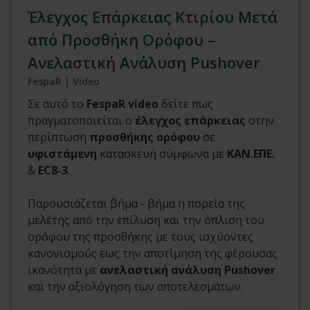
Έλεγχος Επάρκειας Κτιρίου Μετά
από Προσθήκη Ορόφου –
Ανελαστική Ανάλυση Pushover
FespaR | Video
Σε αυτό το
FespaR video
δείτε πως
πραγματοποιείται ο
έλεγχος επάρκειας
στην
περίπτωση
προσθήκης ορόφου
σε
υφιστάμενη
κατασκευή σύμφωνα με
ΚΑΝ.ΕΠΕ.
&
EC8-3
.
Παρουσιάζεται βήμα - βήμα η πορεία της
μελέτης από την επίλυση και την όπλιση του
ορόφου της προσθήκης με τους ισχύοντες
κανονισμούς εως την αποτίμηση της φέρουσας
ικανότητα με
ανελαστική ανάλυση Pushover
και την αξιολόγηση των αποτελεσμάτων.