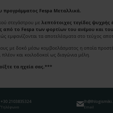
υ προγράμματος Fespa Μεταλλικά.
ικού στεγάστρου με
λεπτότοιχες τεγίδες ψυχρής 
 από το Fespa των φορτίων του ανέμου και του
πώς εμφανίζονται τα αποτελέσματα στο τεύχος απο
μέλους με δοκό μέσω κομβοελάσματος η οποία προσ
πλέον και κοιλοδοκοί ως διαγώνια μέλη.
ίξτε τα ηχεία σας.***
+30 2103835324
lh@lhlogismiki.
Τηλέφωνο
Email