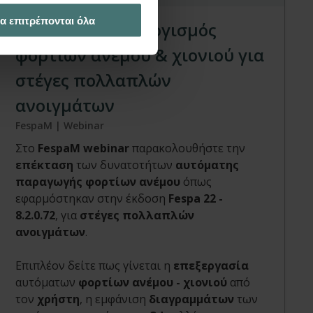
α επιτρέπονται όλα
Αυτόματος υπολογισμός
φορτίων ανέμου & χιονιού για
στέγες πολλαπλών
ανοιγμάτων
FespaM | Webinar
Στο
FespaM webinar
παρακολουθήστε την
επέκταση
των δυνατοτήτων
αυτόματης
παραγωγής φορτίων ανέμου
όπως
εφαρμόστηκαν στην έκδοση
Fespa 22 -
8.2.0.72
, για
στέγες πολλαπλών
ανοιγμάτων
.
Επιπλέον δείτε πως γίνεται η
επεξεργασία
αυτόματων
φορτίων ανέμου - χιονιού
από
τον
χρήστη
, η εμφάνιση
διαγραμμάτων
των