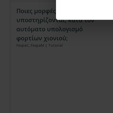
Ποιες μορφές στέγης
υποστηρίζονται, κατά τον
αυτόματο υπολογισμό
φορτίων χιονιού;
FespaC, FespaM | Tutorial