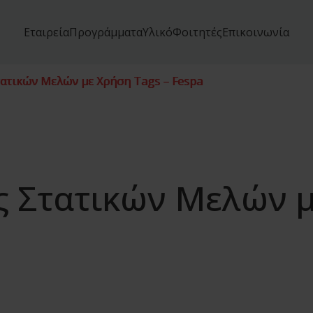
Εταιρεία
Προγράμματα
Υλικό
Φοιτητές
Επικοινωνία
τατικών Μελών με Χρήση Tags – Fespa
ς Στατικών Μελών μ