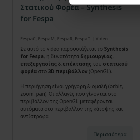
Στατικού Φορέα – Synthesis
for Fespa
FespaC, FespaM, FespaR, FespaT | Video
Σε αυτό το video παρουσιάζεται το
Synthesis
for Fespa
, η δυνατότητα
δημιουργίας
,
επεξεργασίας
&
επέκτασης
του
στατικού
φορέα
στο
3D περιβάλλον
(OpenGL).
Η περιήγηση είναι γρήγορη & ομαλή (orbiz,
zoom, pan). Οι αλλαγές που γίνονται στο
περιβάλλον της OpenGL μεταφέρονται
αυτόματα στο περιβάλλον της κάτοψης και
αντίστροφα.
Περισσότερα