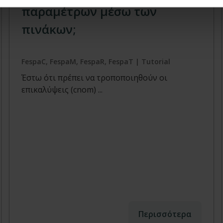
παραμέτρων μέσω των
πινάκων;
FespaC, FespaM, FespaR, FespaT | Tutorial
Έστω ότι πρέπει να τροποποιηθούν οι
επικαλύψεις (cnom) ...
Περισσότερα