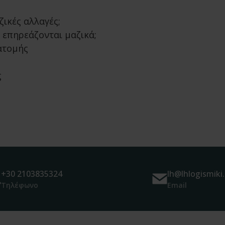
ικές αλλαγές;
 επηρεάζονται μαζικά;
ατομής
ς
+30 2103835324
lh@lhlogismiki.
Τηλέφωνο
Email