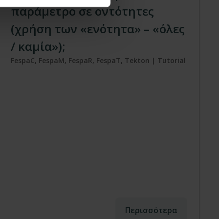
παράμετρο σε οντότητες
(χρήση των «ενότητα» – «όλες
/ καμία»);
FespaC, FespaM, FespaR, FespaT, Tekton | Tutorial
Περισσότερα