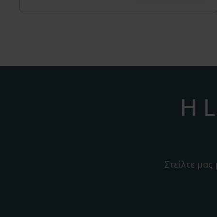
Η L
Στείλτε μας