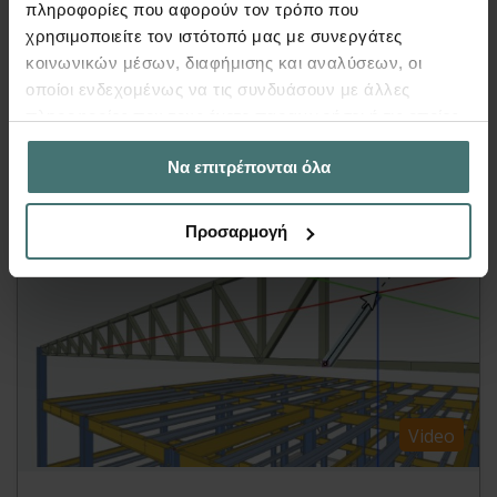
Στο παρόν βιβλίο θα βρείτε δύο παραδείγματα
πληροφορίες που αφορούν τον τρόπο που
εισαγωγής μεταλλικών φορέων. Στο πρώτο
χρησιμοποιείτε τον ιστότοπό μας με συνεργάτες
παράδειγμα γίνεται...
κοινωνικών μέσων, διαφήμισης και αναλύσεων, οι
οποίοι ενδεχομένως να τις συνδυάσουν με άλλες
Περισσότερα
πληροφορίες που τους έχετε παραχωρήσει ή τις οποίες
έχουν συλλέξει σε σχέση με την από μέρους σας χρήση
Να επιτρέπονται όλα
των υπηρεσιών τους.
Προσαρμογή
Video