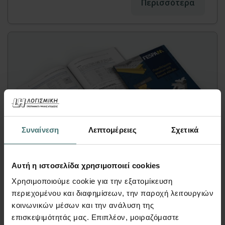
Περισσότερα
Συναίνεση
Λεπτομέρειες
Σχετικά
Βιβλίο
Αυτή η ιστοσελίδα χρησιμοποιεί cookies
Παραδείγματα εισαγωγής
Χρησιμοποιούμε cookie για την εξατομίκευση
μεταλλικών φορέων στο FespaM
περιεχομένου και διαφημίσεων, την παροχή λειτουργιών
κοινωνικών μέσων και την ανάλυση της
FespaM | Βιβλία
επισκεψιμότητάς μας. Επιπλέον, μοιραζόμαστε