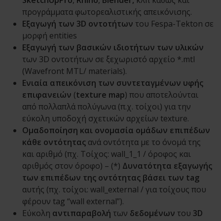
προγράμματα φωτορεαλιστικής απεικόνισης.
Εξαγωγή των 3D οντοτήτων
του Fespa-Tekton σε
μορφή entities
Εξαγωγή των βασικών ιδιοτήτων των υλικών
των 3D οντοτήτων σε ξεχωριστό αρχείο *.mtl
(Wavefront MTL/ materials).
Ενιαία απεικόνιση των συντεταγμένων υφής
επιφανειών
(
texture map
) που αποτελούνται
από πολλαπλά πολύγωνα (π.χ. τοίχοι) για την
εύκολη υποδοχή σχετικών αρχείων texture.
Ομαδοποίηση και ονομασία ομάδων επιπέδων
κάθε οντότητας
ανά οντότητα με το όνομά της
και αριθμό (πχ. Τοίχος: wall_1_1 / όροφος και
αριθμός στον όροφο) – (*)
Δυνατότητα εξαγωγής
των επιπέδων της οντότητας
βάσει των tag
αυτής (πχ. τοίχοι: wall_external / για τοίχους που
φέρουν tag “wall external”).
Εύκολη
αντιπαραβολή
των
δεδομένων
του
3D