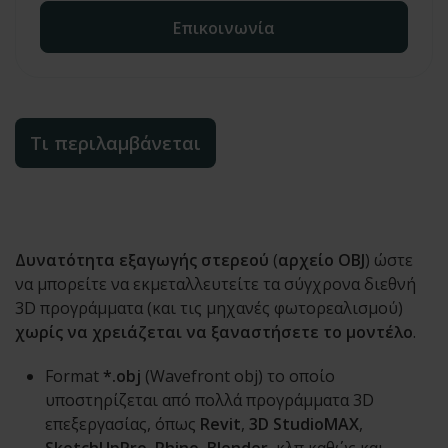
Επικοινωνία
Τι περιλαμβάνεται
Δυνατότητα εξαγωγής στερεού
(
αρχείο OBJ
) ώστε
να μπορείτε να εκμεταλλευτείτε τα σύγχρονα διεθνή
3D προγράμματα (και τις μηχανές φωτορεαλισμού)
χωρίς να χρειάζεται να ξαναστήσετε το μοντέλο
.
Format
*.obj
(Wavefront obj) το οποίο
υποστηρίζεται από πολλά προγράμματα 3D
επεξεργασίας, όπως
Revit
,
3D StudioMAX
,
SketchUpPro
,
Rhino
,
Blender,
κλπ καθώς και