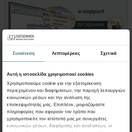
Συναίνεση
Λεπτομέρειες
Σχετικά
Article
Αυτή η ιστοσελίδα χρησιμοποιεί cookies
e – Support
Χρησιμοποιούμε cookie για την εξατομίκευση
FespaC, FespaM, FespaR, FespaT, Tekton, Fepla &
περιεχομένου και διαφημίσεων, την παροχή λειτουργιών
Drill, Συνδέσεις, Τοίχος Αντιστήριξης, Ισουψείς |
κοινωνικών μέσων και την ανάλυση της
Άρθρο
επισκεψιμότητάς μας. Επιπλέον, μοιραζόμαστε
Έχετε πρόβλημα με το αρχείο σας; Στείλτε
πληροφορίες που αφορούν τον τρόπο που
το σε εμάς και θα το λύσουμε!
χρησιμοποιείτε τον ιστότοπό μας με συνεργάτες
κοινωνικών μέσων, διαφήμισης και αναλύσεων, οι
Με το
ενσωματωμένο
στο
Fespa & Tekton