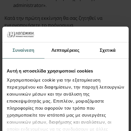
administrator».
Κατά την πρώτη εκκίνηση θα σας ζητηθεί να
ενεργοποιήσετε το πρόγραμμα.
Βεβαιωθείτε ότι ο υπολογιστής σας είναι
συνδεδεμένος στο διαδίκτυο και επιλέξτε «Ναι». Το
Συναίνεση
Λεπτομέρειες
Σχετικά
πρόγραμμα θα συνδεθεί αυτόματα με το σύστημα
ενεργοποίησης και θα λάβει τον απαιτούμενο κωδικό.
Αυτή η ιστοσελίδα χρησιμοποιεί cookies
Η εγκατάσταση και η ενεργοποίηση του προγράμματος
έχουν πλέον ολοκληρωθεί.
Χρησιμοποιούμε cookie για την εξατομίκευση
περιεχομένου και διαφημίσεων, την παροχή λειτουργιών
κοινωνικών μέσων και την ανάλυση της
Εγκατάσταση επιπλέον προγραμμάτων
επισκεψιμότητάς μας. Επιπλέον, μοιραζόμαστε
πληροφορίες που αφορούν τον τρόπο που
Για να εγκαταστήσετε κάποιο επιπλέον πρόγραμμα της
χρησιμοποιείτε τον ιστότοπό μας με συνεργάτες
LH Λογισμική, επαναλάβετε τη διαδικασία από το
κοινωνικών μέσων, διαφήμισης και αναλύσεων, οι
Βήμα 1 – Λήψη και αποσυμπίεση του αρχείου
οποίοι ενδεχομένως να τις συνδυάσουν με άλλες