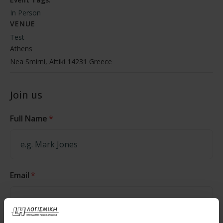
In Person
VENUE
Test
Athens
Nea Smirni
,
Attiki
14231
Greece
Join us
Full Name
*
Email
*