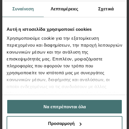
Company
*
Συναίνεση
Λεπτομέρειες
Σχετικά
Αυτή η ιστοσελίδα χρησιμοποιεί cookies
Company
*
Χρησιμοποιούμε cookie για την εξατομίκευση
περιεχομένου και διαφημίσεων, την παροχή λειτουργιών
κοινωνικών μέσων και την ανάλυση της
επισκεψιμότητάς μας. Επιπλέον, μοιραζόμαστε
πληροφορίες που αφορούν τον τρόπο που
χρησιμοποιείτε τον ιστότοπό μας με συνεργάτες
κοινωνικών μέσων, διαφήμισης και αναλύσεων, οι
REGISTER
οποίοι ενδεχομένως να τις συνδυάσουν με άλλες
πληροφορίες που τους έχετε παραχωρήσει ή τις οποίες
έχουν συλλέξει σε σχέση με την από μέρους σας χρήση
Να επιτρέπονται όλα
των υπηρεσιών τους.
Webinar Synthesis for Tekton
Webinar FePool
Προσαρμογή