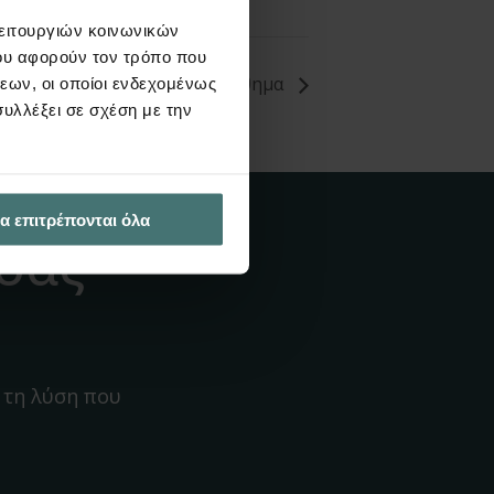
λειτουργιών κοινωνικών
ου αφορούν τον τρόπο που
 και FespaM – Εισαγωγικό μάθημα
εων, οι οποίοι ενδεχομένως
υλλέξει σε σχέση με την
α επιτρέπονται όλα
 σας
 τη λύση που