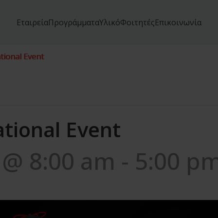
Εταιρεία
Προγράμματα
Υλικό
Φοιτητές
Επικοινωνία
tional Event
tional Event
5 @ 8:00 am
-
5:00 p