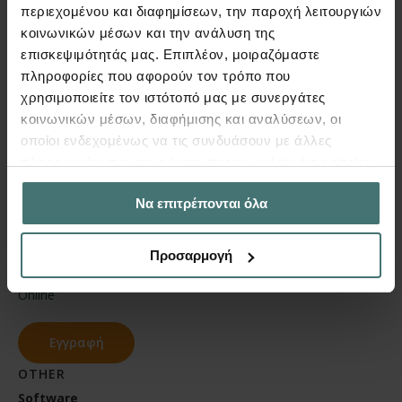
περιεχομένου και διαφημίσεων, την παροχή λειτουργιών
Add to calendar
κοινωνικών μέσων και την ανάλυση της
επισκεψιμότητάς μας. Επιπλέον, μοιραζόμαστε
πληροφορίες που αφορούν τον τρόπο που
χρησιμοποιείτε τον ιστότοπό μας με συνεργάτες
DETAILS
ORGANIZER
κοινωνικών μέσων, διαφήμισης και αναλύσεων, οι
Date:
Γιάννης Ντόντος
οποίοι ενδεχομένως να τις συνδυάσουν με άλλες
July 7
πληροφορίες που τους έχετε παραχωρήσει ή τις οποίες
Time:
έχουν συλλέξει σε σχέση με την από μέρους σας χρήση
3:00 pm - 5:00 pm
Να επιτρέπονται όλα
των υπηρεσιών τους.
Event Category:
Μάθημα
Προσαρμογή
Event Tags:
Online
Εγγραφή
OTHER
Software