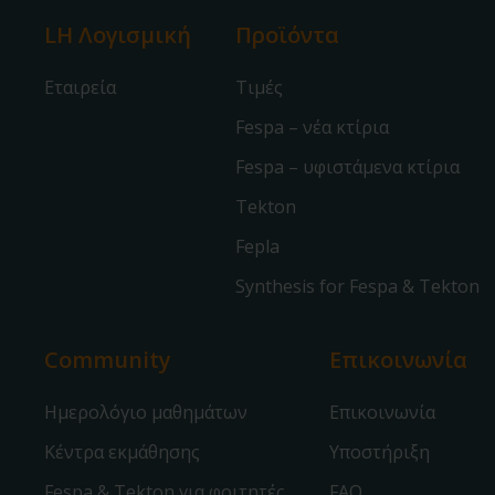
LH Λογισμική
Προϊόντα
Εταιρεία
Τιμές
Fespa – νέα κτίρια
Fespa – υφιστάμενα κτίρια
Tekton
Fepla
Synthesis for Fespa & Tekton
Community
Επικοινωνία
Ημερολόγιο μαθημάτων
Επικοινωνία
Κέντρα εκμάθησης
Υποστήριξη
Fespa & Tekton για φοιτητές
FAQ