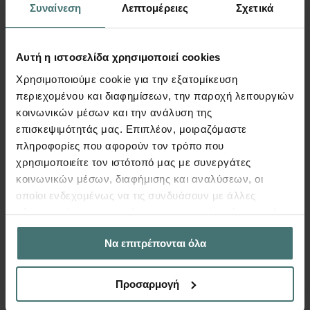
κατοικίας μετα τμήματος
Συναίνεση
Λεπτομέρειες
Σχετικά
υπογείου, για μελλοντική
προσθήκη καθ” ύψος
Αυτή η ιστοσελίδα χρησιμοποιεί cookies
Lorem ipsum dolor sit amet conse ctetur adip
Χρησιμοποιούμε cookie για την εξατομίκευση
iscing elit justo quis odio sit sit ac port titor sit
περιεχομένου και διαφημίσεων, την παροχή λειτουργιών
males dolor sit.
κοινωνικών μέσων και την ανάλυση της
επισκεψιμότητάς μας. Επιπλέον, μοιραζόμαστε
πληροφορίες που αφορούν τον τρόπο που
Περισσότερα
χρησιμοποιείτε τον ιστότοπό μας με συνεργάτες
κοινωνικών μέσων, διαφήμισης και αναλύσεων, οι
οποίοι ενδεχομένως να τις συνδυάσουν με άλλες
πληροφορίες που τους έχετε παραχωρήσει ή τις οποίες
έχουν συλλέξει σε σχέση με την από μέρους σας χρήση
Να επιτρέπονται όλα
των υπηρεσιών τους.
Προσαρμογή