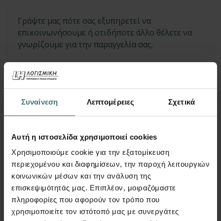
Συναίνεση
Λεπτομέρειες
Σχετικά
Στείλτε την παραγγελία σας
Αυτή η ιστοσελίδα χρησιμοποιεί cookies
Επιθυμώ να λαμβάνω ενημερώσεις και νέα της LH
Χρησιμοποιούμε cookie για την εξατομίκευση
Λογισμική
περιεχομένου και διαφημίσεων, την παροχή λειτουργιών
κοινωνικών μέσων και την ανάλυση της
επισκεψιμότητάς μας. Επιπλέον, μοιραζόμαστε
Χρειάζεστε βοήθεια;
πληροφορίες που αφορούν τον τρόπο που
χρησιμοποιείτε τον ιστότοπό μας με συνεργάτες
Μιλήστε απευθείας μαζί μας