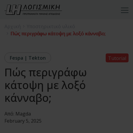
Αρχική
Υποστηρικτικό υλικό
Πώς περιγράφω κάτοψη με λοξό κάνναβο;
Fespa | Tekton
Tutorial
Πώς περιγράφω
κάτοψη με λοξό
κάνναβο;
Από:
Magda
February 5, 2025