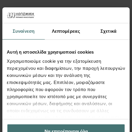
Συναίνεση
Λεπτομέρειες
Σχετικά
Αυτή η ιστοσελίδα χρησιμοποιεί cookies
Χρησιμοποιούμε cookie για την εξατομίκευση
περιεχομένου και διαφημίσεων, την παροχή λειτουργιών
Video
κοινωνικών μέσων και την ανάλυση της
επισκεψιμότητάς μας. Επιπλέον, μοιραζόμαστε
πληροφορίες που αφορούν τον τρόπο που
Σύνταξη τοπογραφικού
χρησιμοποιείτε τον ιστότοπό μας με συνεργάτες
διαγράμματος & οι δυνατότητες
κοινωνικών μέσων, διαφήμισης και αναλύσεων, οι
οποίοι ενδεχομένως να τις συνδυάσουν με άλλες
του προγράμματος ισοϋψών
πληροφορίες που τους έχετε παραχωρήσει ή τις οποίες
Tekton, Ισουψείς | Video
έχουν συλλέξει σε σχέση με την από μέρους σας χρήση
Δείτε στο βίντεο αυτό πως γίνεται η σύνταξη
Να επιτρέπονται όλα
των υπηρεσιών τους.