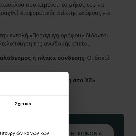
 πασσάλου προκειμένου το μήκος του να
σαχθεί διαφορετικός δείκτης εδάφους για
 την εντολή «Παραγωγή ορόφου» δίδονται
ντελοποίηση της ανωδομής έπεται.
αλόδεσμος ή πλάκα σύνδεσης
. Οι δοκοί
τήριξης έχει τιμή
«Κύλιση στο ΧΖ»
Σχετικά
gr
ΕΠΙΚΟΙΝΩΝΙΑ
λειτουργιών κοινωνικών