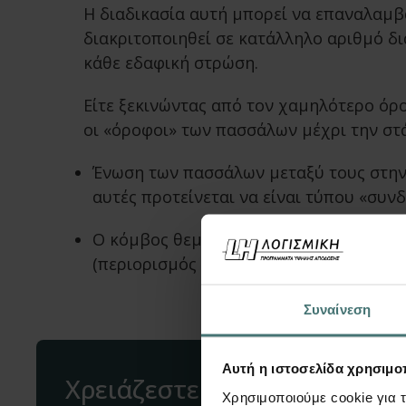
Η διαδικασία αυτή μπορεί να επαναλαμβ
διακριτοποιηθεί σε κατάλληλο αριθμό δι
κάθε εδαφική στρώση.
Είτε ξεκινώντας από τον χαμηλότερο όρ
οι «όροφοι» των πασσάλων μέχρι την στ
Ένωση των πασσάλων μεταξύ τους στην
αυτές προτείνεται να είναι τύπου «συνδ
Ο κόμβος θεμελίωσης είναι το ίχνος τ
(περιορισμός υπάρχει μόνο στην κατακ
Συναίνεση
Αυτή η ιστοσελίδα χρησιμοπ
Χρειάζεστε βοήθεια;
Χρησιμοποιούμε cookie για 