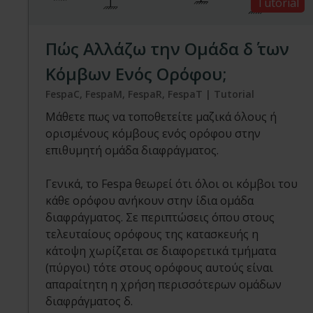
Tutorial
Πώς Αλλάζω την Ομάδα δ΄ των
Κόμβων Ενός Ορόφου;
FespaC, FespaM, FespaR, FespaT | Tutorial
Μάθετε πως να τοποθετείτε μαζικά όλους ή
ορισμένους κόμβους ενός ορόφου στην
επιθυμητή ομάδα διαφράγματος.
Γενικά, το Fespa θεωρεί ότι όλοι οι κόμβοι του
κάθε ορόφου ανήκουν στην ίδια ομάδα
διαφράγματος. Σε περιπτώσεις όπου στους
τελευταίους ορόφους της κατασκευής η
κάτοψη χωρίζεται σε διαφορετικά τμήματα
(πύργοι) τότε στους ορόφους αυτούς είναι
απαραίτητη η χρήση περισσότερων ομάδων
διαφράγματος δ.