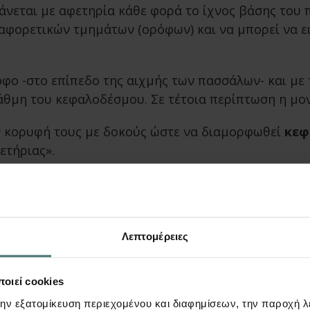
άνεται με αφετηρία κάθε φορά το ίχνος βάσης του
αφορετικών τμημάτων (ορόφων) και να μπορεί να ει
οφο -στο επίπεδο της αιχμής των πασσάλων- και με
άθμη του κεφαλοδέσμου. Σε τέτοια περίπτωση η μο
 κορυφή τους με δοκούς ώστε να διαμορφωθεί
κεφ
ετήριας».
ων αντίστοιχων κυκλικών υποστυλωμάτων. Ο τύπος σ
όρυφη μετατόπιση).
Λεπτομέρειες
οιεί cookies
+30 2103835324
lh@lhlogismiki.
την εξατομίκευση περιεχομένου και διαφημίσεων, την παροχή 