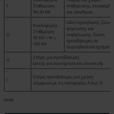
F
Στάθμευση
στάθμευσης, στεγασμέν
W≤30 kΝ
και υπαίθριοι
Οδοί πρόσβασης, ζώνες
Κυκλοφορία
φόρτωσης και
Στάθμευση
G
εκφόρτωσης, ζώνες
30 kN < W ≤
προσβάσιμες σε
160 kΝ
πυροσβεστικά οχήματα
Στέγες μη-προσβάσιμες
H
(εκτός για συντήρηση και επισκευή)
Στέγες προσβάσιμες για χρήση
I
σύμφωνα με τις κατηγορίες Α έως D
[line]