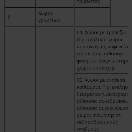
τουαλέτες
Χώροι
B
–
γραφείων
C1: Χώροι με τραπέζια κ
Π.χ. σχολικοί χώροι,
νηπιαγωγεία, καφενεία,
εστιατόρια, αίθουσες
φαγητού, αναγνωστήρια
χώροι υποδοχής.
C2: Χώροι με σταθερά
καθίσματα. Π.χ. εκκλησίε
θέατρα/κινηματογράφοι
αίθουσες συνεδριάσεων
αίθουσες συγκεντρώσεω
χώροι αναμονής σε
σιδηροδρομικούς
σταθμούς.