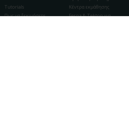
Tutorials
Κέντρα εκμάθησης
Πως να ξεκινήσετε
Fespa & Tekton για
φοιτητές
Οδηγίες εγκατάστασης
Λήψη Fespa & Tekton
Επικοινωνία
Επικοινωνία
Υποστήριξη
FAQ
Sitemap