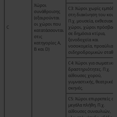
Χώροι
C3: Χώροι χωρίς εμπόδι
συνάθροισης
στη διακίνηση του κοιν
(εξαιρούνται
Π.χ. μουσεία, εκθεσιακοί
οι χώροι που
C
χώροι, χώροι πρόσβασ
κατατάσσονται
σε δημόσια κτίρια,
στις
ξενοδοχεία και
κατηγορίες A,
νοσοκομεία, προαύλια
B και D)
σιδηροδρομικών σταθμ
C4: Χώροι για σωματικές
δραστηριότητες. Π.χ.
αίθουσες χορού,
γυμναστικής, θεατρικές
σκηνές.
C5: Χώροι επιρρεπείς σε
μεγάλα πλήθη. Π.χ.
αίθουσες συναυλιών,