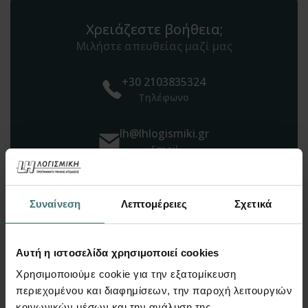
Χρειάζεστε βοήθεια;
Μιλήστε απευθείας μαζί μας
+30 2103835324
Τηλέφωνο
lh@lhlogismiki.gr
Email
ΕΠΙΚΟΙΝΩΝΙΑ
Συναίνεση
Λεπτομέρειες
Σχετικά
Αυτή η ιστοσελίδα χρησιμοποιεί cookies
Χρησιμοποιούμε cookie για την εξατομίκευση
Μπορεί επίσης να σας
περιεχομένου και διαφημίσεων, την παροχή λειτουργιών
κοινωνικών μέσων και την ανάλυση της