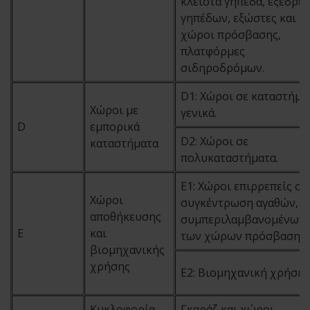
κλειστά γήπεδα, εξέδρες
γηπέδων, εξώστες και
χώροι πρόσβασης,
πλατφόρμες
σιδηροδρόμων.
D1: Χώροι σε καταστήμα
Χώροι με
γενικά.
D
εμπορικά
D2: Χώροι σε
καταστήματα
πολυκαταστήματα.
Ε1: Χώροι επιρρεπείς στ
Χώροι
συγκέντρωση αγαθών,
αποθήκευσης
συμπεριλαμβανομένων
E
και
των χώρων πρόσβασης.
βιομηχανικής
χρήσης
Ε2: Βιομηχανική χρήση
Κυκλοφορία
Γκαράζ και χώροι