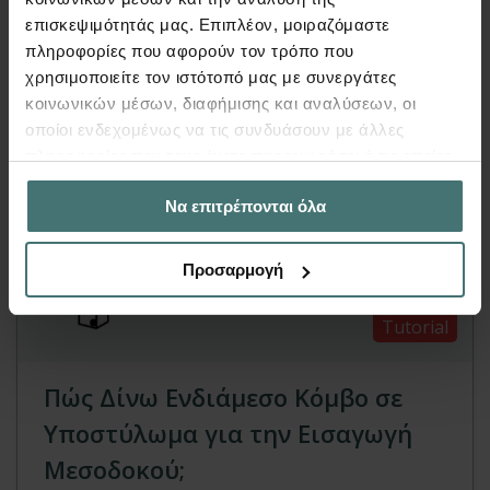
ενδιαφέρουν
επισκεψιμότητάς μας. Επιπλέον, μοιραζόμαστε
πληροφορίες που αφορούν τον τρόπο που
χρησιμοποιείτε τον ιστότοπό μας με συνεργάτες
κοινωνικών μέσων, διαφήμισης και αναλύσεων, οι
οποίοι ενδεχομένως να τις συνδυάσουν με άλλες
πληροφορίες που τους έχετε παραχωρήσει ή τις οποίες
έχουν συλλέξει σε σχέση με την από μέρους σας χρήση
Να επιτρέπονται όλα
των υπηρεσιών τους.
Προσαρμογή
Tutorial
Πώς Δίνω Ενδιάμεσο Κόμβο σε
Υποστύλωμα για την Εισαγωγή
Μεσοδοκού;