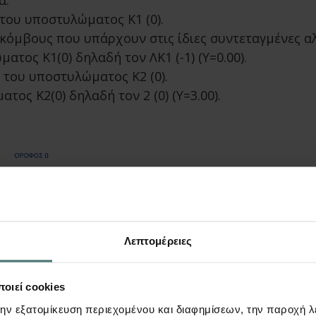
ά.
 του υποστυλώματος Κ1 (0).
 κόμβους που υπάρχουν στις ίδιες συντεταγμένες α
τος Κ1(0) δηλαδή τον ΛΚ1 (-1) (Y=0.00).
ς του υποστυλώματος Κ2 (0).
ος Κ2(0) δηλαδή τον 2 (0) (Y=3.00).
Λεπτομέρειες
οιεί cookies
την εξατομίκευση περιεχομένου και διαφημίσεων, την παροχή 