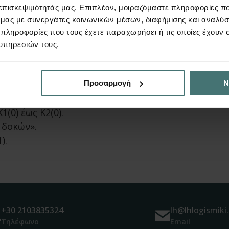
 επισκεψιμότητάς μας. Επιπλέον, μοιραζόμαστε πληροφορίες π
ό μας με συνεργάτες κοινωνικών μέσων, διαφήμισης και αναλύσ
 πληροφορίες που τους έχετε παραχωρήσει ή τις οποίες έχουν σ
3D φορέας μετά την εισαγ
υπηρεσιών τους.
ζόντιας δοκού από το περιβάλλον της κάτοψης και ν
Προσαρμογή
Ν
οκού μέσω των
πινάκων
.
(0) έως Κ2(0).
 δοκών».
).
+30 2103835324
lh@lhlogismiki.
Τηλέφωνο
Email