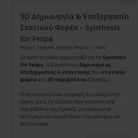
3D Δημιουργία & Επεξεργασία
Στατικού Φορέα – Synthesis
for Fespa
FespaC, FespaM, FespaR, FespaT | Video
Σε αυτό το video παρουσιάζεται το
Synthesis
for Fespa
, η δυνατότητα
δημιουργίας
,
επεξεργασίας
&
επέκτασης
του
στατικού
φορέα
στο
3D περιβάλλον
(OpenGL).
Η περιήγηση είναι γρήγορη & ομαλή (orbiz,
zoom, pan). Οι αλλαγές που γίνονται στο
περιβάλλον της OpenGL μεταφέρονται
αυτόματα στο περιβάλλον της κάτοψης και
αντίστροφα.