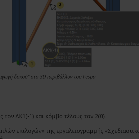
σαγωγή δοκού" στο 3D περιβάλλον του Fespa
τον ΛΚ1(-1) και κόμβο τέλους τον 2(0).
πλών επιλογών» της εργαλειογραμμής «Σχεδιαστικά