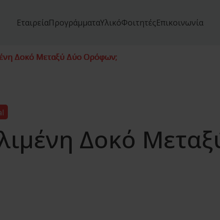
Εταιρεία
Προγράμματα
Υλικό
Φοιτητές
Επικοινωνία
ένη Δοκό Μεταξύ Δύο Ορόφων;
al
λιμένη Δοκό Μεταξ