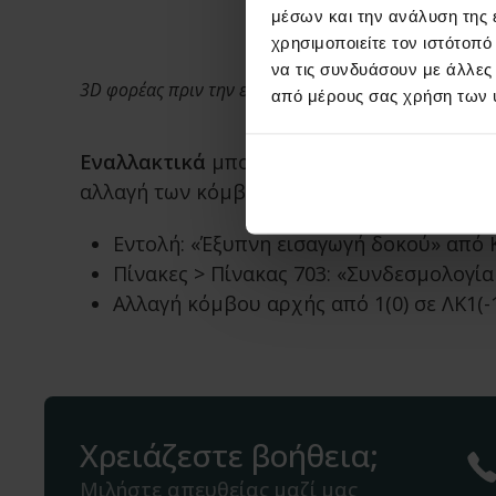
μέσων και την ανάλυση της
χρησιμοποιείτε τον ιστότοπ
να τις συνδυάσουν με άλλες
3D φορέας πριν την εισαγωγή κεκλιμένης δοκού
από μέρους σας χρήση των 
Εναλλακτικά
μπορεί να γίνει εισαγωγή ορι
αλλαγή των κόμβων αρχής ή τέλους της δ
Εντολή: «Έξυπνη εισαγωγή δοκού» από Κ1
Πίνακες > Πίνακας 703: «Συνδεσμολογία
Αλλαγή κόμβου αρχής από 1(0) σε ΛΚ1(-1
Χρειάζεστε βοήθεια;
Μιλήστε απευθείας μαζί μας