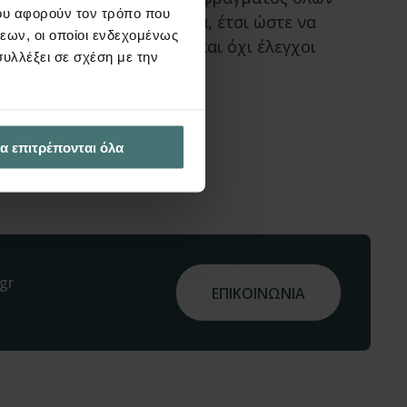
ου αφορούν τον τρόπο που
έση αυτή και χαμηλότερα, έτσι ώστε να
εων, οι οποίοι ενδεχομένως
νο οι διατάξεις του EC2 και όχι έλεγχοι
υλλέξει σε σχέση με την
ων Ρ-Δ κλπ.
α επιτρέπονται όλα
gr
ΕΠΙΚΟΙΝΩΝΙΑ