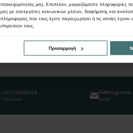
 επισκεψιμότητάς μας. Επιπλέον, μοιραζόμαστε πληροφορίες π
των κόμβων από την θ
ό μας με συνεργάτες κοινωνικών μέσων, διαφήμισης και αναλύσ
πραγματοποιούνται μό
 πληροφορίες που τους έχετε παραχωρήσει ή τις οποίες έχουν σ
δυστρεψίας, φαινομέν
υπηρεσιών τους.
Προσαρμογή
Ν
+30 2103835324
lh@lhlogismiki.
Τηλέφωνο
Email