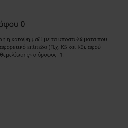
όφου 0
ρη η κάτοψη μαζί με τα υποστυλώματα που
αφορετικό επίπεδο (Π.χ. Κ5 και Κ6), αφού
θεμελίωσης» ο όροφος -1.