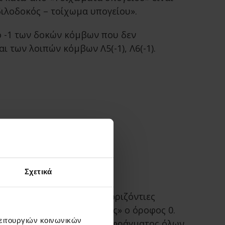
ιλοδοκός – τοίχωμα υπογείου».
 -1 των δοκών κόμβων που δεν
ι των λοιπών κόμβων Λ5(-1), Λ6(-1).
ης θεμελίωσης
 και Π6.
Σχετικά
Λ6(0) αποκτούν αυτόματα «οριζόντιες
ται ως «Όροφος θεμελίωσης» ο όροφος 0.
λειτουργιών κοινωνικών
μηδενίζεται η ομάδα δ διαφράγματος όλων