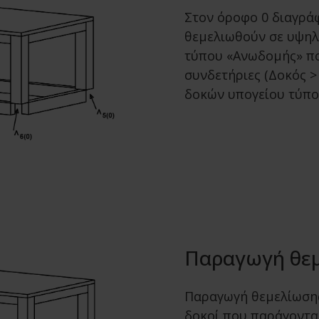
Στον όροφο 0 διαγρά
θεμελιωθούν σε υψηλ
τύπου «Ανωδομής» π
συνδετήριες (Δοκός >
δοκών υπογείου τύπο
Παραγωγή θε
Παραγωγή θεμελίωσης
δοκοί που παράγοντα