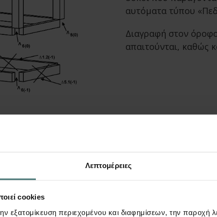
αυτόματα τύπου «Πεδ
Διαγραφή στον όροφο
απαιτούνται, καθώς κα
Κατασκευή υπόλοιπ
Προσθήκη πεδίλων Π5
Λεπτομέρειες
Οι κόμβοι Λ5(0) και 
οιεί cookies
στηρίξεις». Καθορίζε
την εξατομίκευση περιεχομένου και διαφημίσεων, την παροχή 
Με αυτόν τον τρόπο 