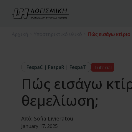
Αρχική
Υποστηρικτικό υλικό
Πώς εισάγω κτίριο
FespaC | FespaR | FespaT
Tutorial
Πώς εισάγω κτί
θεμελίωση;
Από:
Sofia Livieratou
January 17, 2025