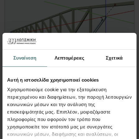
Video
Συναίνεση
Λεπτομέρειες
Σχετικά
Σύνθεση Στατικού Φορέα σε 3D
Αυτή η ιστοσελίδα χρησιμοποιεί cookies
Περιβάλλον – Synthesis for Fespa
Χρησιμοποιούμε cookie για την εξατομίκευση
FespaC, FespaM, FespaR, FespaT | Video
περιεχομένου και διαφημίσεων, την παροχή λειτουργιών
Σε αυτό το video παρουσιάζεται η δυνατότητα
κοινωνικών μέσων και την ανάλυση της
σύνθεσης στατικού φορέα στο 3D περιβάλλον
επισκεψιμότητάς μας. Επιπλέον, μοιραζόμαστε
(OpenGL) του Fespa.
πληροφορίες που αφορούν τον τρόπο που
χρησιμοποιείτε τον ιστότοπό μας με συνεργάτες
Παρουσιάζεται σύντομο παράδειγμα
κοινωνικών μέσων, διαφήμισης και αναλύσεων, οι