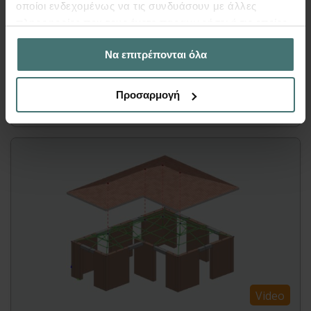
μεταλλικού στεγάστρου με δικτύωμα και
οποίοι ενδεχομένως να τις συνδυάσουν με άλλες
θεμελίωση. Δίνεται έμφαση στις δυνατότητες
πληροφορίες που τους έχετε παραχωρήσει ή τις οποίες
που προσφέρει το Fespa για γρήγορο στατικό
έχουν συλλέξει σε σχέση με την από μέρους σας χρήση
Να επιτρέπονται όλα
σχεδιασμό με απόλυτη εποπτεία!
των υπηρεσιών τους.
Προσαρμογή
Περισσότερα
Video