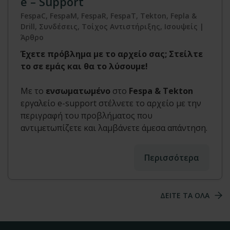
e – Support
FespaC, FespaM, FespaR, FespaT, Tekton, Fepla &
Drill, Συνδέσεις, Τοίχος Αντιστήριξης, Ισουψείς |
Άρθρο
Έχετε πρόβλημα με το αρχείο σας; Στείλτε
το σε εμάς και θα το λύσουμε!
Με το
ενσωματωμένο
στο
Fespa & Tekton
εργαλείο e-support στέλνετε το αρχείο με την
περιγραφή του προβλήματος που
αντιμετωπίζετε και λαμβάνετε άμεσα απάντηση.
Περισσότερα
ΔΕΙΤΕ ΤΑ ΟΛΑ