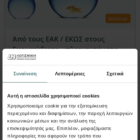
Webinar
Από τους ΕΑΚ / ΕΚΩΣ στους
Ευρωκώδικες – πλεονεκτήματα
(Μέρος Β΄)
FespaC | Webinar
Συναίνεση
Λεπτομέρειες
Σχετικά
Παρουσιάζονται και ερμηνεύονται τα
αποτελέσματα πλακών (έλεγχος βελών, τάσεων,
κλπ.), δοκών, ο πίνακας & τα διαγράμματα
Αυτή η ιστοσελίδα χρησιμοποιεί cookies
ανακατανομής ροπών δοκών. Οι έλεγχοι
Χρησιμοποιούμε cookie για την εξατομίκευση
τοπικής πλαστιμότητας και συνάφειας κόμβου.
περιεχομένου και διαφημίσεων, την παροχή λειτουργιών
κοινωνικών μέσων και την ανάλυση της
Παρουσιάζεται η διαδικασία εξαγωγής πινάκων
επισκεψιμότητάς μας. Επιπλέον, μοιραζόμαστε
από το τεύχος μελέτης σε αρχείο *.csv ή *.tek
πληροφορίες που αφορούν τον τρόπο που
ώστε να μπορούν να εισαχθούν για περαιτέρω