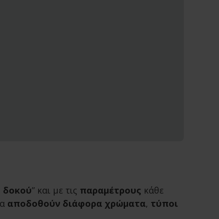
ο δοκού
” και με τις
παραμέτρους
κάθε
να
αποδοθούν διάφορα χρώματα
,
τύποι