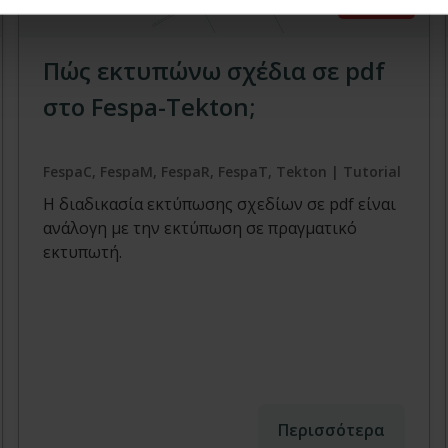
Tutorial
Πώς εκτυπώνω σχέδια σε pdf
στο Fespa-Tekton;
FespaC, FespaM, FespaR, FespaT, Tekton | Tutorial
Η διαδικασία εκτύπωσης σχεδίων σε pdf είναι
ανάλογη με την εκτύπωση σε πραγματικό
εκτυπωτή.
Περισσότερα