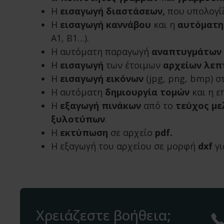
Η
εισαγωγή διαστάσεων,
που υπολογί
Η
εισαγωγή καννάβου
και η
αυτόματη
Α1, Β1…).
Η αυτόματη παραγωγή
αναπτυγμάτων
Η
εισαγωγή
των έτοιμων
αρχείων λεπ
Η
εισαγωγή εικόνων
(jpg, png, bmp) σ
Η αυτόματη
δημιουργία τομών
και η ε
Η
εξαγωγή πινάκων
από το
τεύχος με
ξυλοτύπων
.
Η
εκτύπωση
σε αρχείο
pdf.
Η εξαγωγή του αρχείου σε μορφή
dxf
γ
Χρειάζεστε βοήθεια;