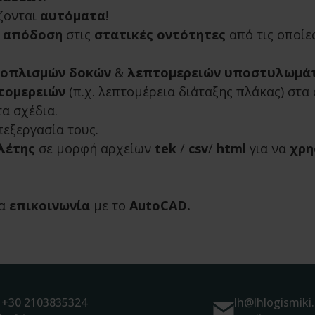
ζονται
αυτόματα
!
 απόδοση
στις
στατικές οντότητες
από τις οποίε
 οπλισμών δοκών
&
λεπτομερειών υποστυλωμά
τομερειών
(π.χ. λεπτομέρεια διάταξης πλάκας) στα 
τα σχέδια.
πεξεργασία τους.
λέτης
σε μορφή αρχείων
tek
/
csv
/
html
για να
χρη
ια
επικοινωνία
με το
AutoCAD.
+30 2103835324
lh@lhlogismiki.