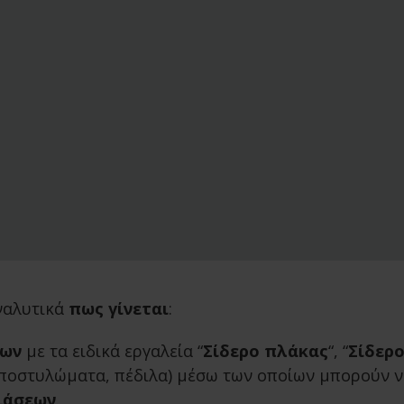
αλυτικά
πως γίνεται
:
πων
με τα ειδικά εργαλεία “
Σίδερο πλάκας
“, “
Σίδερ
υποστυλώματα, πέδιλα) μέσω των οποίων μπορούν 
ιάσεων
.