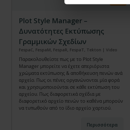
Video
Plot Style Manager –
Δυνατότητες Εκτύπωσης
Γραμμικών Σχεδίων
FespaC, FespaM, FespaR, FespaT, Tekton | Video
Παρακολουθείστε πως με το Plot Style
Manager μπορείτε να έχετε απεριόριστα
χρώματα εκτύπωσης & αποθήκευση πενών ανά
αρχείο. Πως οι πένες οργανώνονται μία φορά
και χρησιμοποιούνται σε κάθε εκτύπωση του
αρχείου. Πως διαφορετικά σχέδια με
διαφορετικό αρχείο πενών το καθένα μπορούν
να τυπωθούν από το ίδιο αρχείο χαρτιού.
Περισσότερα