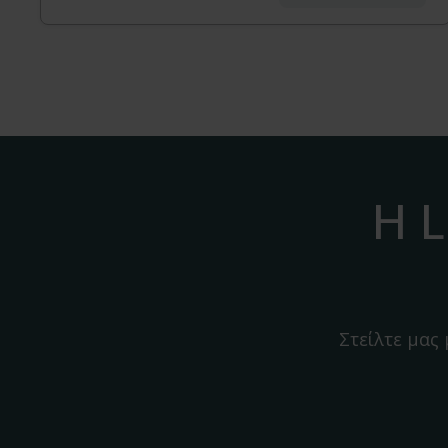
Η L
Στείλτε μας