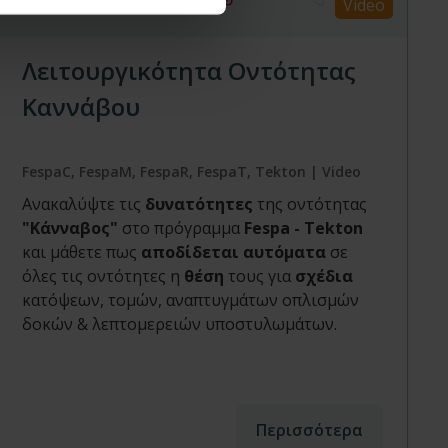
Video
Λειτουργικότητα Οντότητας
Καννάβου
FespaC, FespaM, FespaR, FespaT, Tekton | Video
Ανακαλύψτε τις
δυνατότητες
της οντότητας
"Κάνναβος"
στο πρόγραμμα
Fespa - Tekton
και μάθετε πως
αποδίδεται αυτόματα
σε
όλες τις οντότητες η
θέση
τους για
σχέδια
κατόψεων, τομών, αναπτυγμάτων οπλισμών
δοκών & λεπτομερειών υποστυλωμάτων.
Περισσότερα