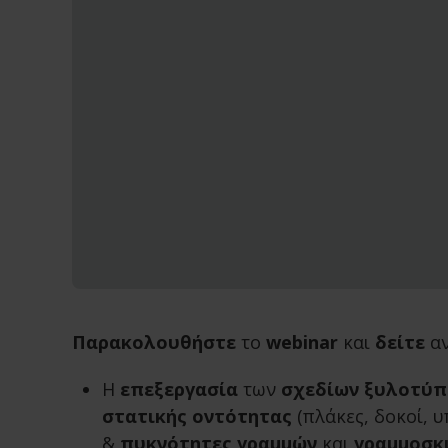
Παρακολουθήστε
το
webinar
και
δείτε
αν
Η
επεξεργασία
των
σχεδίων ξυλοτύ
στατικής οντότητας
(πλάκες, δοκοί, 
&
πυκνότητες γραμμών
και
γραμμοσκ