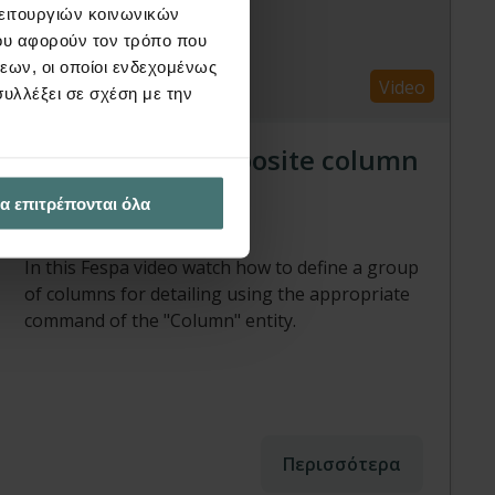
λειτουργιών κοινωνικών
ου αφορούν τον τρόπο που
εων, οι οποίοι ενδεχομένως
Video
υλλέξει σε σχέση με την
Detailing of composite column
cross-sections
α επιτρέπονται όλα
FespaC | Video
In this Fespa video watch how to define a group
of columns for detailing using the appropriate
command of the "Column" entity.
Περισσότερα