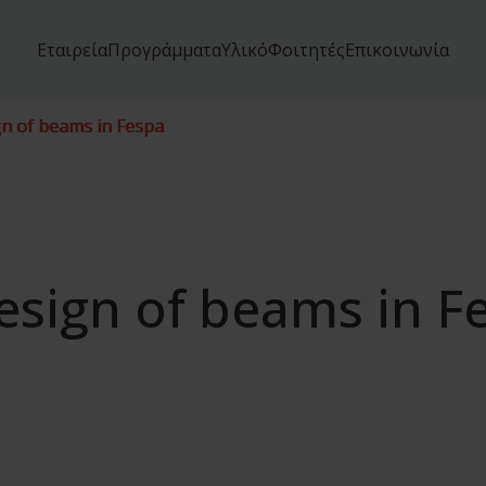
Εταιρεία
Προγράμματα
Υλικό
Φοιτητές
Επικοινωνία
gn of beams in Fespa
esign of beams in F