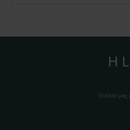
Η L
Στείλτε μας