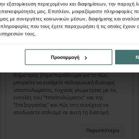
την εξατομίκευση περιεχομένου και διαφημίσεων, την παροχή 
 επισκεψιμότητάς μας. Επιπλέον, μοιραζόμαστε πληροφορίες π
ό μας με συνεργάτες κοινωνικών μέσων, διαφήμισης και αναλύσ
Video
 πληροφορίες που τους έχετε παραχωρήσει ή τις οποίες έχουν σ
υπηρεσιών τους.
Column cross-sections of
arbitrary geometry in Fespa
Προσαρμογή
Ν
FespaC | Video
Βήμα προς βήμα παράδειγμα για το πώς
μπορείτε να εισάγετε πολυγωνική διατομή
υποστυλώματος, τυχαίας γεωμετρίας με τις
εντολές του "Υποστυλώματος" και της
"Επεξεργασίας" και πώς στη συνέχεια να
αποδώσετε οπλισμό σε αυτή τη διατομή.
Περισσότερα