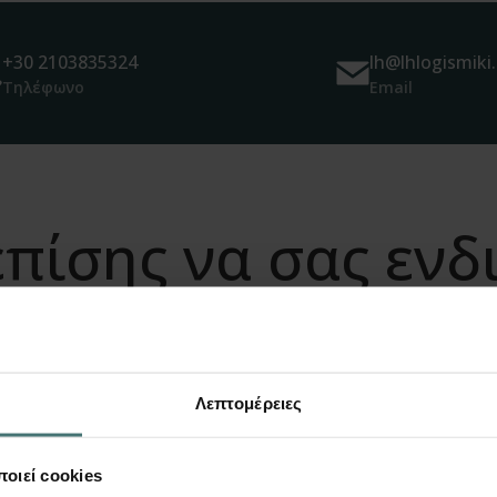
+30 2103835324
lh@lhlogismiki.
Τηλέφωνο
Email
πίσης να σας εν
Λεπτομέρειες
οιεί cookies