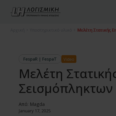
Αρχική
Υποστηρικτικό υλικό
Μελέτη Στατικής Ε
FespaR | FespaT
Video
Μελέτη Στατική
Σεισμόπληκτων 
Από:
Magda
January 17, 2025