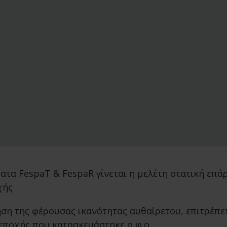
ματα FespaT & FespaR γίνεται η μελέτη στατική επά
χής
ση της φέρουσας ικανότητας αυθαίρετου, επιτρέπε
εποχής που κατασκευάστηκε ο φ.ο.