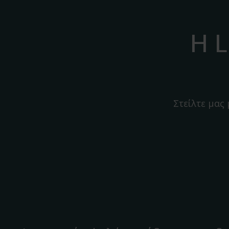
Η L
Στείλτε μας