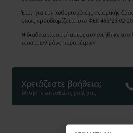
Έτσι, για τον καθορισμό της σεισμικής δρ
όπως προσδιορίζεται στο ΦΕΚ 455/25-02-20
Η διαδικασία αυτή αυτοματοποιήθηκε στο F
τεσσάρων μόνο παραμέτρων.
Χρειάζεστε βοήθεια;
Μιλήστε απευθείας μαζί μας