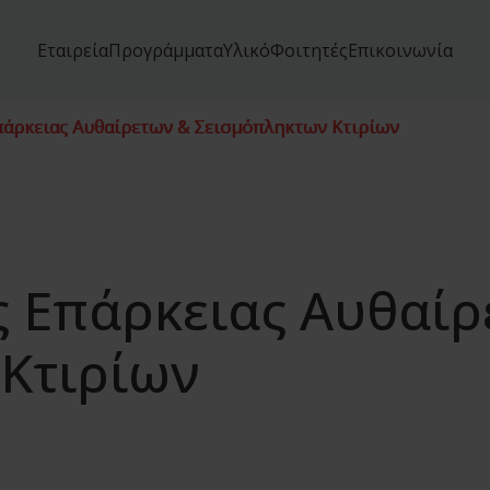
Εταιρεία
Προγράμματα
Υλικό
Φοιτητές
Επικοινωνία
πάρκειας Αυθαίρετων & Σεισμόπληκτων Κτιρίων
ς Επάρκειας Αυθαίρ
Κτιρίων