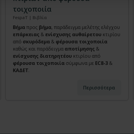
τοιχοποιία
FespaT | Βιβλία
Βήμα
προς
βήμα
, παράδειγμα μελέτης ελέγχου
επάρκειας
&
ενίσχυσης
αυθαίρετου
κτιρίου
από
σκυρόδεμα
&
φέρουσα τοιχοποιία
καθώς και παράδειγμα
αποτίμησης
&
ενίσχυσης
διατηρητέου
κτιρίου από
φέρουσα τοιχοποιία
σύμφωνα με
EC8-3
&
ΚΑΔΕΤ
.
Περισσότερα