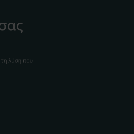
 σας
 τη λύση που