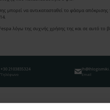
άσης μπορεί να αντικατασταθεί το φάσμα απόκρισης
14.
espa λόγω της συχνής χρήσης της και σε αυτό το β
+30 2103835324
lh@lhlogismiki.
Τηλέφωνο
Email