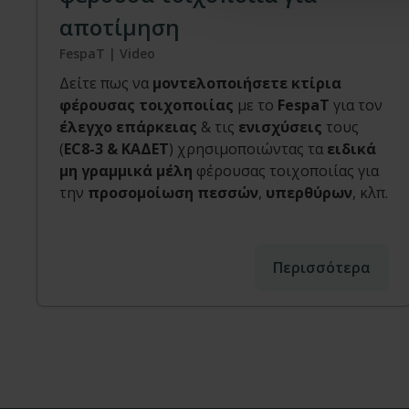
αποτίμηση
FespaT | Video
Δείτε πως να
μοντελοποιήσετε κτίρια
φέρουσας τοιχοποιίας
με το
FespaT
για τον
έλεγχο επάρκειας
& τις
ενισχύσεις
τους
(
EC8-3 & ΚΑΔΕΤ
) χρησιμοποιώντας τα
ειδικά
μη γραμμικά μέλη
φέρουσας τοιχοποιίας για
την
προσομοίωση πεσσών
,
υπερθύρων
, κλπ.
Περισσότερα