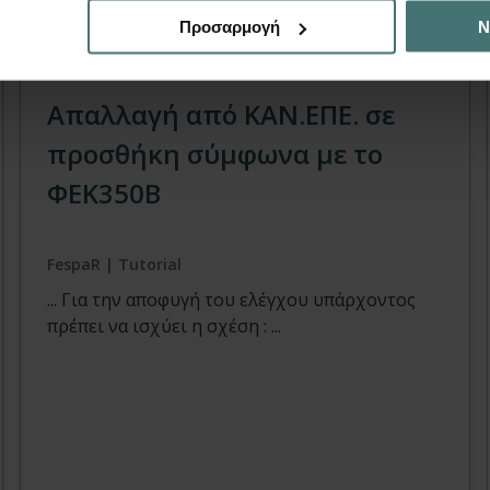
Προσαρμογή
Ν
Tutorial
Απαλλαγή από ΚΑΝ.ΕΠΕ. σε
προσθήκη σύμφωνα με το
ΦΕΚ350Β
FespaR | Tutorial
... Για την αποφυγή του ελέγχου υπάρχοντος
πρέπει να ισχύει η σχέση : ...