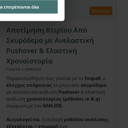
α επιτρέπονται όλα
Webinar
Αποτίμηση Κτιρίου Από
Σκυρόδεμα με Ανελαστική
Pushover & Ελαστική
Χρονοϊστορία
FespaR | Webinar
Παρακολουθήστε πως γίνεται με το
FespaR
, o
έλεγχος επάρκειας
κτιρίου από
σκυρόδεμα
με ανελαστική ανάλυση
Pushover
& ελαστική
ανάλυση
χρονοϊστορίας (μέθοδος m & q)
σύμφωνα με τον
KAN.ΕΠΕ.
Αιτιολογείται
η επιλογή
μεθόδου ανάλυσης
,
εξετάζεται
η
επιρροή
των