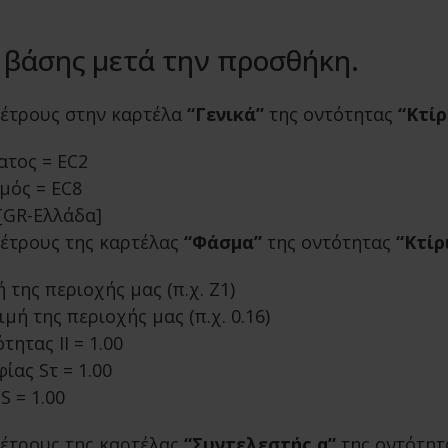
 βάσης μετά την προσθήκη.
μέτρους στην καρτέλα
“Γενικά”
της οντότητας
“Κτίρ
ατος = EC2
σμός = EC8
 [GR-Ελλάδα]
μέτρους της καρτέλας
“Φάσμα”
της οντότητας
“Κτίρ
 της περιοχής μας (π.χ. Ζ1)
μή της περιοχής μας (π.χ. 0.16)
ητας IΙ = 1.00
ίας Sτ = 1.00
S = 1.00
μέτρους της καρτέλας
“Συντελεστής q”
της οντότη