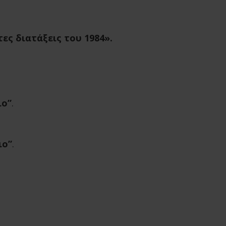
τες διατάξεις του 1984».
ιο”
.
ιο”
.