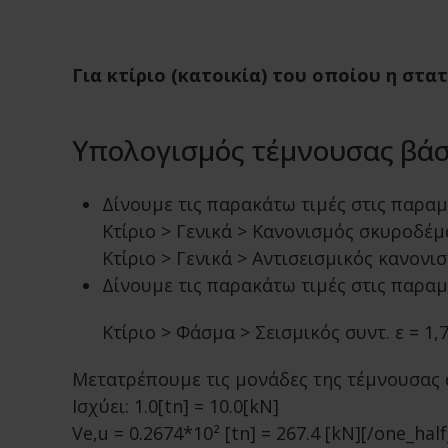
Για κτίριο (κατοικία) του οποίου η στα
Υπολογισμός τέμνουσας βά
Δίνουμε τις παρακάτω τιμές στις παρα
Κτίριο > Γενικά > Κανονισμός σκυροδέμ
Κτίριο > Γενικά > Αντισεισμικός κανονισ
Δίνουμε τις παρακάτω τιμές στις παρα
Κτίριο > Φάσμα > Σεισμικός συντ. ε = 1,75
Μετατρέπουμε τις μονάδες της τέμνουσας απ
Ισχύει: 1.0[tn] = 10.0[kΝ]
Ve,u = 0.2674*10² [tn] = 267.4 [kN][/one_half