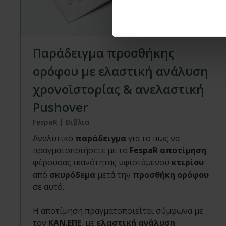
Βιβλίο
Παράδειγμα προσθήκης
ορόφου με ελαστική ανάλυση
χρονοϊστορίας & ανελαστική
Pushover
FespaR | Βιβλία
Αναλυτικό
παράδειγμα
για το πως να
πραγματοποιήσετε με το
FespaR αποτίμηση
φέρουσας ικανότητας υφιστάμενου
κτιρίου
από
σκυρόδεμα
μετά την
προσθήκη ορόφου
σε αυτό.
Η αποτίμηση πραγματοποιείται σύμφωνα με
τον
ΚΑΝ.ΕΠΕ
, με
ελαστική ανάλυση