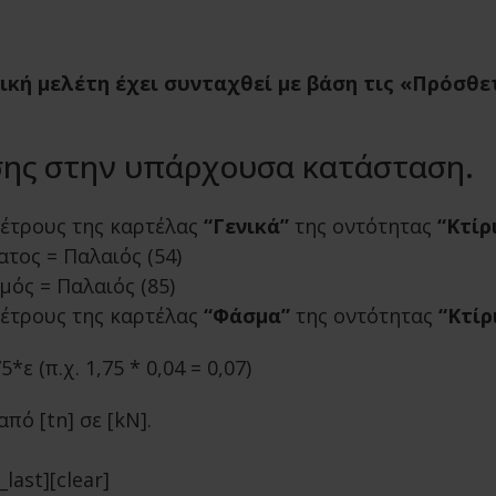
τική μελέτη έχει συνταχθεί με βάση τις «Πρόσθε
σης στην υπάρχουσα κατάσταση.
μέτρους της καρτέλας
“Γενικά”
της οντότητας
“Κτίρ
ατος = Παλαιός (54)
μός = Παλαιός (85)
μέτρους της καρτέλας
“Φάσμα”
της οντότητας
“Κτίρ
*ε (π.χ. 1,75 * 0,04 = 0,07)
ό [tn] σε [kΝ].
_last][clear]