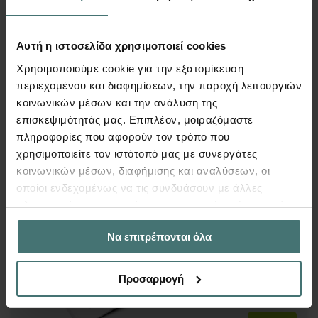
Από την
εισαγωγή του προσομοιώματος
του
κτιρίου, στην ερμηνεία των
αποτελεσμάτων
Αυτή η ιστοσελίδα χρησιμοποιεί cookies
και τη
συμπλήρωση
του
δελτίου
Χρησιμοποιούμε cookie για την εξατομίκευση
δευτεροβάθμιου προσεισμικού ελέγχου.
περιεχομένου και διαφημίσεων, την παροχή λειτουργιών
κοινωνικών μέσων και την ανάλυση της
Περισσότερα
επισκεψιμότητάς μας. Επιπλέον, μοιραζόμαστε
πληροφορίες που αφορούν τον τρόπο που
χρησιμοποιείτε τον ιστότοπό μας με συνεργάτες
κοινωνικών μέσων, διαφήμισης και αναλύσεων, οι
οποίοι ενδεχομένως να τις συνδυάσουν με άλλες
πληροφορίες που τους έχετε παραχωρήσει ή τις οποίες
έχουν συλλέξει σε σχέση με την από μέρους σας χρήση
Να επιτρέπονται όλα
των υπηρεσιών τους.
Προσαρμογή