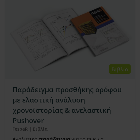
Βιβλίο
Παράδειγμα προσθήκης ορόφου
με ελαστική ανάλυση
χρονοϊστορίας & ανελαστική
Pushover
FespaR | Βιβλία
Αναλυτικό
παράδειγμα
για το πως να