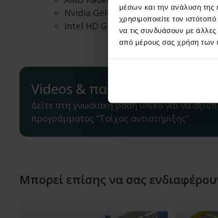
μέσων και την ανάλυση της
Nvidia GeForce 400 series ή νεότερη
χρησιμοποιείτε τον ιστότοπ
Intel HD Graphics in Intel Haswell p
να τις συνδυάσουν με άλλες
από μέρους σας χρήση των 
Videos & παραδείγματα για τ
Δείτε στη γνωσιακή βάση υλικό για να αξιοπ
προγράμματος “Τοίχος αντιστήριξης”
Μπορεί επίσης να σας ενδιαφέρου