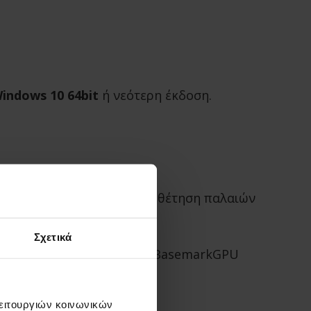
indows 10 64bit
ή νεότερη έκδοση.
 2ος μαγνητικός για αρχειοθέτηση παλαιών
Σχετικά
αι με δείκτη απόδοσης στο BasemarkGPU
ι οι παρακάτω:
λειτουργιών κοινωνικών