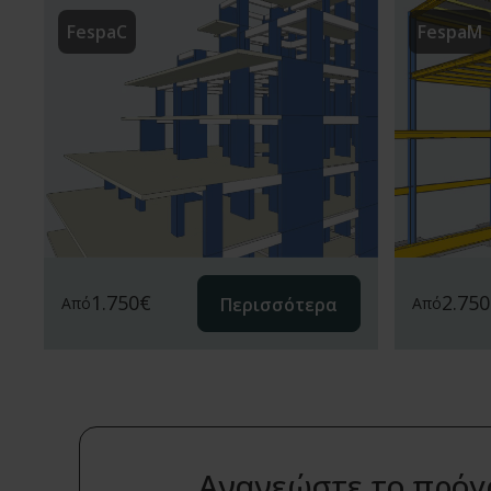
FespaC
FespaM
2.750
1.750
€
Περισσότερα
Από
Από
Ανανεώστε το πρόγρ