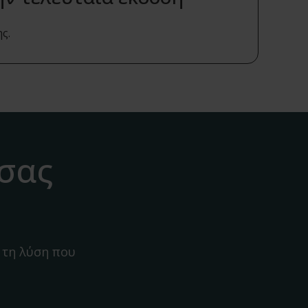
ς.
 σας
 τη λύση που