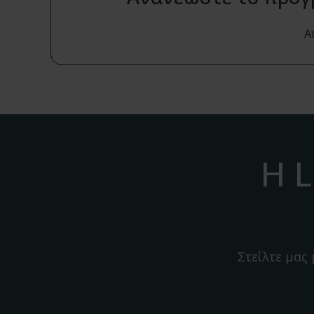
Α
Η L
Στείλτε μας