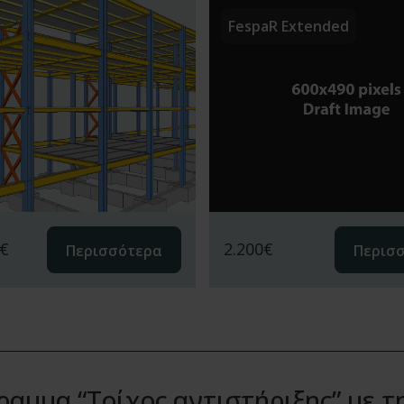
FespaR Extended
€
2.200
€
Περισσότερα
Περισ
αμμα “Τοίχος αντιστήριξης” με τ