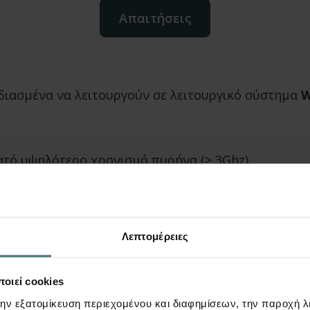
Απαιτήσεις
διασμένα να λειτουργούν σε λειτουργικό σύστημα
W
ατό υψηλότερο χρονισμό πυρήνα (> 3Ghz).
ύστημα εφαρμογές και αρχεία) και προαιρετικά ένας
080 (full HD)
Λεπτομέρειες
τη) που να υποστηρίζει τουλάχιστον OpenGL 4.3 κ
ίναι 4Κ χρειάζεται πολύ καλύτερη κάρτα
οιεί cookies
 κάρτα γραφικών (ενσωματωμένη ή ανεξάρτητη) είνα
την εξατομίκευση περιεχομένου και διαφημίσεων, την παροχή 
ρη