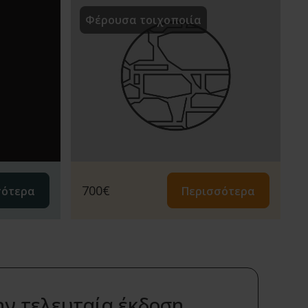
Φέρουσα τοιχοποιία
700
€
σότερα
Περισσότερα
ην τελευταία έκδοση