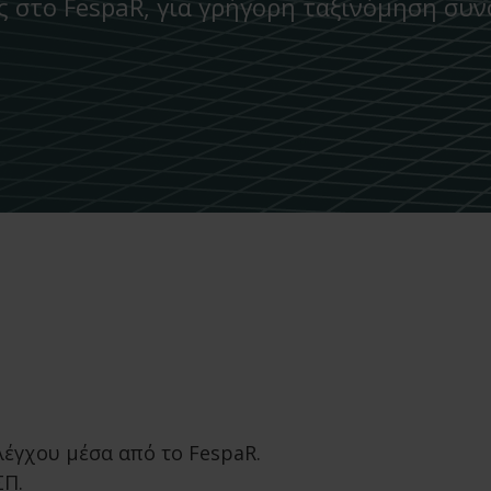
 στο FespaR, για γρήγορη ταξινόμηση συ
έγχου μέσα από το FespaR.
ΣΠ.