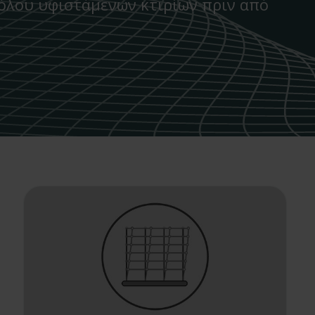
νόλου υφιστάμενων κτιρίων πριν από