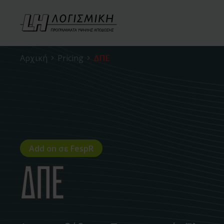
Αρχική
Pricing
ΔΠΕ
Add on σε FespR