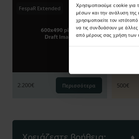
Χρησιμοποιούμε cookie για 
FespaR Extended
3η αναθ
μέσων και την ανάλυση της
χρησιμοποιείτε τον ιστότοπ
να τις συνδυάσουν με άλλες
από μέρους σας χρήση των 
2.200
€
500
€
Περισσότερα
Χρειάζεστε βοήθεια;