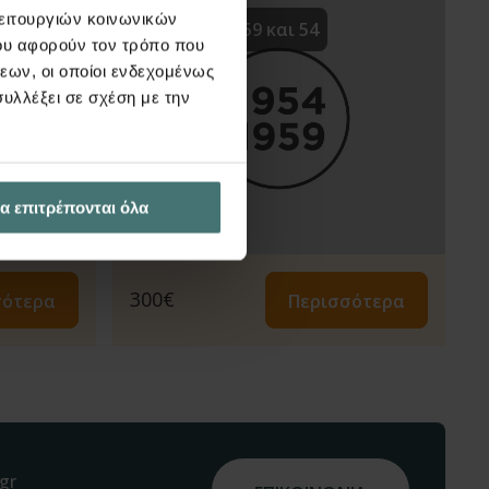
λειτουργιών κοινωνικών
Κανονισμοί 59 και 54
ου αφορούν τον τρόπο που
εων, οι οποίοι ενδεχομένως
υλλέξει σε σχέση με την
α επιτρέπονται όλα
300
€
σότερα
Περισσότερα
gr