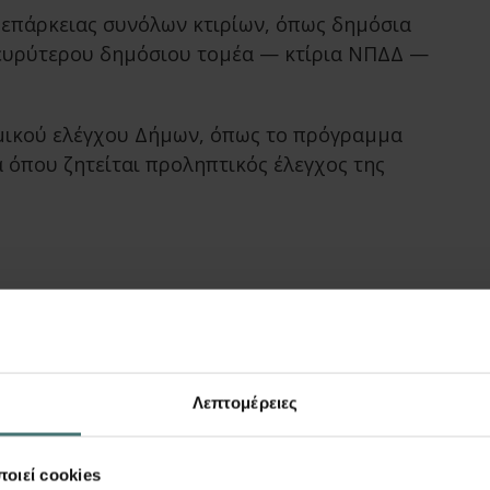
 επάρκειας συνόλων κτιρίων, όπως δημόσια
υ ευρύτερου δημόσιου τομέα — κτίρια ΝΠΔΔ —
μικού ελέγχου Δήμων, όπως το πρόγραμμα
α όπου ζητείται προληπτικός έλεγχος της
ν
Λεπτομέρειες
οιεί cookies