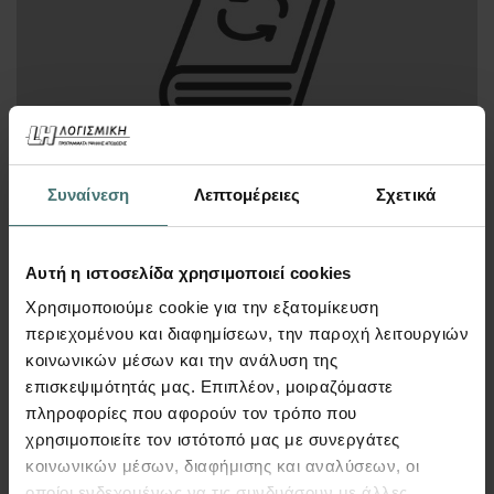
Συναίνεση
Λεπτομέρειες
Σχετικά
500
€
Περισσότερα
Αυτή η ιστοσελίδα χρησιμοποιεί cookies
Χρησιμοποιούμε cookie για την εξατομίκευση
περιεχομένου και διαφημίσεων, την παροχή λειτουργιών
κοινωνικών μέσων και την ανάλυση της
επισκεψιμότητάς μας. Επιπλέον, μοιραζόμαστε
πληροφορίες που αφορούν τον τρόπο που
ΔΠΕ
χρησιμοποιείτε τον ιστότοπό μας με συνεργάτες
κοινωνικών μέσων, διαφήμισης και αναλύσεων, οι
οποίοι ενδεχομένως να τις συνδυάσουν με άλλες