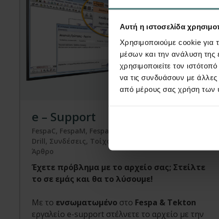
Αυτή η ιστοσελίδα χρησιμοπ
Χρησιμοποιούμε cookie για 
μέσων και την ανάλυση της
χρησιμοποιείτε τον ιστότοπ
να τις συνδυάσουν με άλλες
Article
από μέρους σας χρήση των 
e – Support
FespaC, FespaM, FespaR, FespaT, Tekton, Fepla &
Drill, Συνδέσεις, Τοίχος Αντιστήριξης, Ισουψείς |
Άρθρο
Έχετε πρόβλημα με το αρχείο σας; Στείλτε
το σε εμάς και θα το λύσουμε!
Με το
ενσωματωμένο
στο
Fespa & Tekton
εργαλείο e-support στέλνετε το αρχείο με την