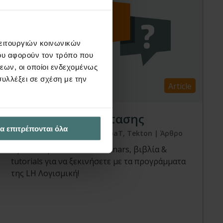
λειτουργιών κοινωνικών
ου αφορούν τον τρόπο που
εων, οι οποίοι ενδεχομένως
υλλέξει σε σχέση με την
Article
Οδηγίες εγκατάστασης
α επιτρέπονται όλα
FespaC, FespaM, FespaR, FespaT, Tekton | Άρθρο
Προτεινόμενα videos, webinars, βιβλία &
tutorials για να ξεκινήσετε με τα προγράμματα
της LH Λογισμική!