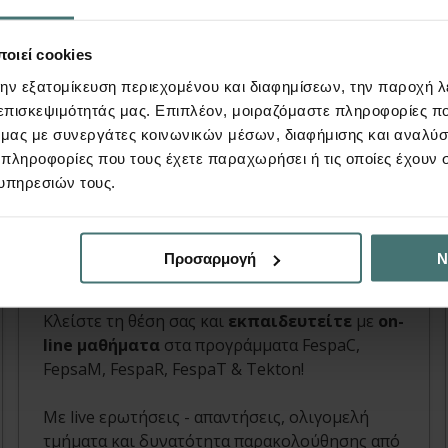
οιεί cookies
την εξατομίκευση περιεχομένου και διαφημίσεων, την παροχή 
 επισκεψιμότητάς μας. Επιπλέον, μοιραζόμαστε πληροφορίες π
ό μας με συνεργάτες κοινωνικών μέσων, διαφήμισης και αναλύσ
 πληροφορίες που τους έχετε παραχωρήσει ή τις οποίες έχουν σ
Video
υπηρεσιών τους.
On line μαθήματα
Προσαρμογή
Ν
FespaC, FespaM, FespaR, Tekton, Συνδέσεις |
Άρθρο
Κλείστε τη θέση σας και
εκπαιδευτείτε
με
on-
line μαθήματα
στα προγράμματα FespaC,
FepsaM, FespaR, FespaT & Tekton!
Με live ερωτήσεις - απαντήσεις, oλιγομελή
τμήματα και δυνατότητα παρακολούθησης από