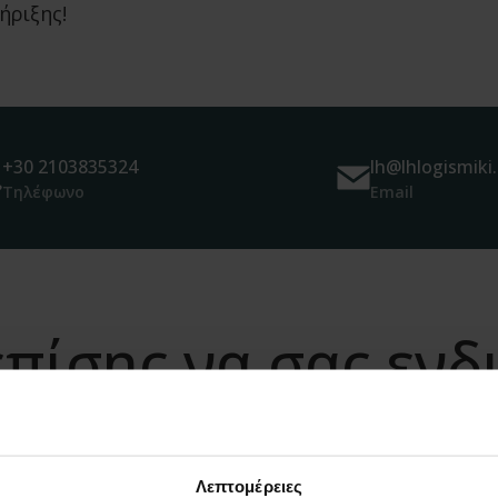
ήριξης!
+30 2103835324
lh@lhlogismiki.
Τηλέφωνο
Email
πίσης να σας εν
Λεπτομέρειες