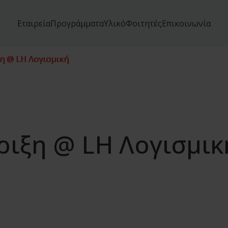
Εταιρεία
Προγράμματα
Υλικό
Φοιτητές
Επικοινωνία
η @ LH Λογισμική
ριξη @ LH Λογισμικ